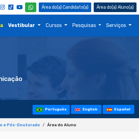
Candidato(a)
Aluno(a)
na
Vestibular
Cursos
Pesquisas
Serviços
icação
Português
English
Español
so e Pós-Doutorado
Área do Aluno