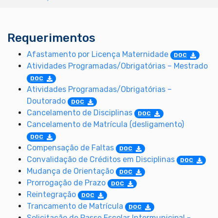
Requerimentos
Afastamento por Licença Maternidade
DOC
Atividades Programadas/Obrigatórias – Mestrado
DOC
Atividades Programadas/Obrigatórias –
Doutorado
DOC
Cancelamento de Disciplinas
DOC
Cancelamento de Matrícula (desligamento)
DOC
Compensação de Faltas
DOC
Convalidação de Créditos em Disciplinas
DOC
Mudança de Orientação
DOC
Prorrogação de Prazo
DOC
Reintegração
DOC
Trancamento de Matrícula
DOC
Solicitação de Passe Escolar Intermunicipal -