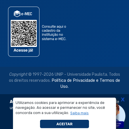
Copyright
© 1997-2026 UNIP - Universidade Paulista. Todos
os direitos reservados.
Política de Privacidade e Termos de
Uso.
X
Aviso Legal:
As imagens disponibilizadas neste site são de
Utilizamos cookies para aprimorar a experiência de
navegação. Ao acessar e permanecer no site, você
uso exclusivo institucional do Sistema de Ensino Objetivo e
concorda com a sua utilização.
Saiba mais
da Universidade Paulista – UNIP.
É proibida a reprodução, utilização, edição ou
ACEITAR
compartilhamento sem autorização prévia e expressa.