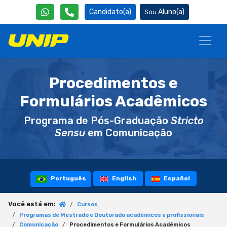
Candidato(a)
Aluno(a)
Procedimentos e
Formulários Acadêmicos
Programa de Pós-Graduação
Stricto
Sensu
em Comunicação
Português
English
Español
Você está em:
Cursos
Programas de Mestrado e Doutorado acadêmicos e profissionais
Comunicação
Procedimentos e Formulários Acadêmicos