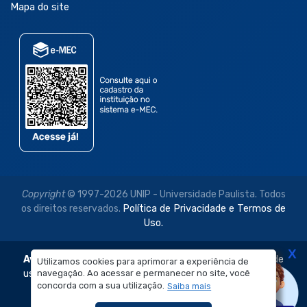
Mapa do site
Copyright
© 1997-2026 UNIP - Universidade Paulista. Todos
os direitos reservados.
Política de Privacidade e Termos de
Uso.
X
Aviso Legal:
As imagens disponibilizadas neste site são de
Utilizamos cookies para aprimorar a experiência de
navegação. Ao acessar e permanecer no site, você
uso exclusivo institucional do Sistema de Ensino Objetivo e
concorda com a sua utilização.
Saiba mais
da Universidade Paulista – UNIP.
É proibida a reprodução, utilização, edição ou