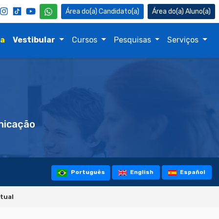
Candidato(a)
Aluno(a)
na
Vestibular
Cursos
Pesquisas
Serviços
icação
Português
English
Español
rtual