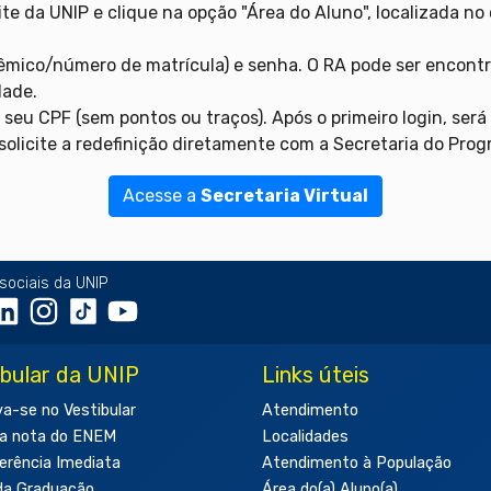
ite da UNIP e clique na opção "Área do Aluno", localizada no 
êmico/número de matrícula) e senha. O RA pode ser encontr
dade.
 seu CPF (sem pontos ou traços). Após o primeiro login, ser
olicite a redefinição diretamente com a Secretaria do Prog
Acesse a
Secretaria Virtual
sociais da UNIP
ibular da UNIP
Links úteis
va-se no Vestibular
Atendimento
a nota do ENEM
Localidades
erência Imediata
Atendimento à População
da Graduação
Área do(a) Aluno(a)