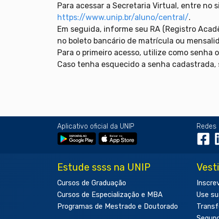
Para acessar a Secretaria Virtual, entre no s
https://www.unip.br/aluno/central/
.
Em seguida, informe seu RA (Registro Acad
no boleto bancário de matrícula ou mensali
Para o primeiro acesso, utilize como senha o
Caso tenha esquecido a senha cadastrada, s
Aplicativo oficial da UNIP
Redes 
Estude ssss na UNIP
Vest
Cursos de Graduação
Inscre
Cursos de Especialização e MBA
Use su
Programas de Mestrado e Doutorado
Transf
Segun