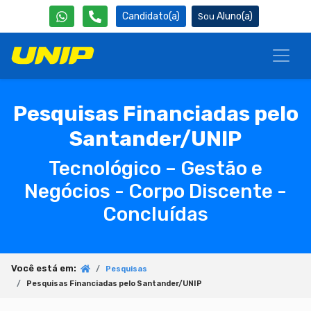
Candidato(a)
Aluno(a)
Pesquisas Financiadas pelo
Santander/UNIP
Tecnológico – Gestão e
Negócios - Corpo Discente -
Concluídas
Você está em:
Pesquisas
Pesquisas Financiadas pelo Santander/UNIP