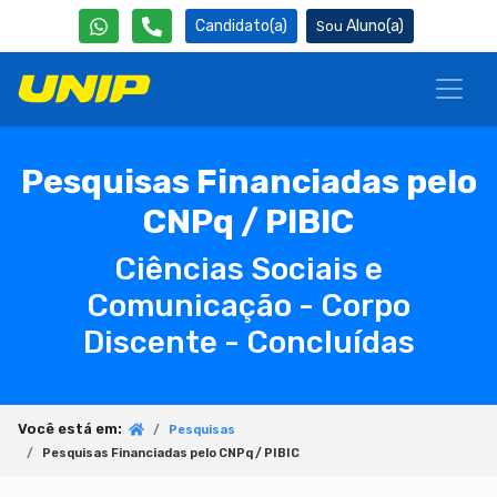
Candidato(a)
Aluno(a)
Pesquisas Financiadas pelo
CNPq / PIBIC
Ciências Sociais e
Comunicação - Corpo
Discente - Concluídas
Você está em:
Pesquisas
Pesquisas Financiadas pelo CNPq / PIBIC