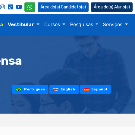
Candidato(a)
Aluno(a)
na
Vestibular
Cursos
Pesquisas
Serviços
ensa
Português
English
Español