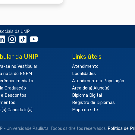
sociais da UNIP
ibular da UNIP
Links úteis
va-se no Vestibular
Atendimento
a nota do ENEM
Localidades
erência Imediata
Atendimento à População
da Graduação
Área do(a) Aluno(a)
 e Descontos
Diploma Digital
amentos
Registro de Diplomas
o(a) Candidato(a)
Mapa do site
- Universidade Paulista. Todos os direitos reservados.
Política de P