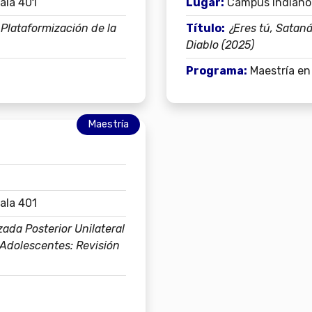
Sala 401
Lugar:
Campus Indianópo
 Plataformización de la
Título:
¿Eres tú, Satanás
Diablo (2025)
Programa:
Maestría e
Maestría
Sala 401
ada Posterior Unilateral
 Adolescentes: Revisión