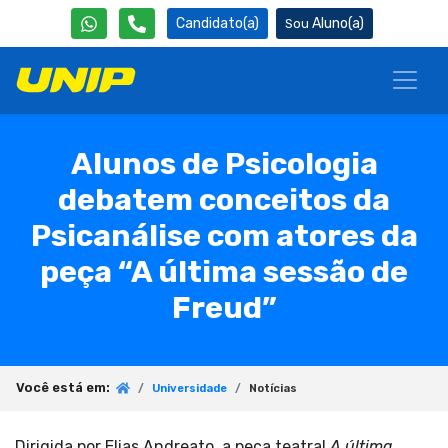
Candidato(a)
Aluno(a)
Alunos de Psicologia
debatem conceitos da
Psicanálise com atores da
peça “A última sessão de
Freud”
Você está em:
Universidade
Notícias
Dirigida por Elias Andreato, a peça teatral
A última