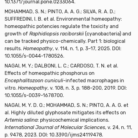
10.1371/journal.pone.0233064.
MOHAMMAD, S. N.; PINTO, A. A. G.; SILVA, R. A. D.;
SUFFREDINI, I. B. et al. Environmental homeopathy:
homeopathic potencies regulate the toxicity and
growth of
Raphidiopsis raciborskii
(cyanobacteria) and
can be tracked physico-chemically. Part 1: biological
results.
Homeopathy
, v. 114, n. 1, p. 3–17, 2025. DOI:
10.1055/s-0044-1780526.
NAGAI, M. Y.; DALBONI, L. C.; CARDOSO, T. N. et al.
Effects of homeopathic phosphorus on
Encephalitozoon cuniculi
-infected macrophages in
vitro.
Homeopathy
, v. 108, n. 3, p. 188–200, 2019. DOI:
10.1055/s-0039-1678700.
NAGAI, M. Y. D. O.; MOHAMMAD, S. N.; PINTO, A. A. G. et
al. Highly diluted glyphosate mitigates its effects on
Artemia salina
: physicochemical implications.
International Journal of Molecular Sciences
, v. 24, n. 11,
p. 9478, 2023. DOI: 10.3390/ijms24119478.