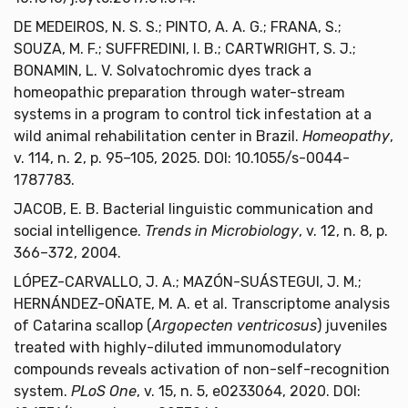
DE MEDEIROS, N. S. S.; PINTO, A. A. G.; FRANA, S.;
SOUZA, M. F.; SUFFREDINI, I. B.; CARTWRIGHT, S. J.;
BONAMIN, L. V. Solvatochromic dyes track a
homeopathic preparation through water-stream
systems in a program to control tick infestation at a
wild animal rehabilitation center in Brazil.
Homeopathy
,
v. 114, n. 2, p. 95–105, 2025. DOI: 10.1055/s-0044-
1787783.
JACOB, E. B. Bacterial linguistic communication and
social intelligence.
Trends in Microbiology
, v. 12, n. 8, p.
366–372, 2004.
LÓPEZ-CARVALLO, J. A.; MAZÓN-SUÁSTEGUI, J. M.;
HERNÁNDEZ-OÑATE, M. A. et al. Transcriptome analysis
of Catarina scallop (
Argopecten ventricosus
) juveniles
treated with highly-diluted immunomodulatory
compounds reveals activation of non-self-recognition
system.
PLoS One
, v. 15, n. 5, e0233064, 2020. DOI: