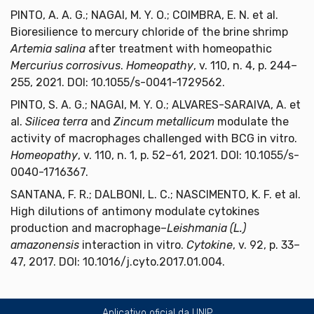
PINTO, A. A. G.; NAGAI, M. Y. O.; COIMBRA, E. N. et al.
Bioresilience to mercury chloride of the brine shrimp
Artemia salina
after treatment with homeopathic
Mercurius corrosivus
.
Homeopathy
, v. 110, n. 4, p. 244–
255, 2021. DOI: 10.1055/s-0041-1729562.
PINTO, S. A. G.; NAGAI, M. Y. O.; ALVARES-SARAIVA, A. et
al.
Silicea terra
and
Zincum metallicum
modulate the
activity of macrophages challenged with BCG in vitro.
Homeopathy
, v. 110, n. 1, p. 52–61, 2021. DOI: 10.1055/s-
0040-1716367.
SANTANA, F. R.; DALBONI, L. C.; NASCIMENTO, K. F. et al.
High dilutions of antimony modulate cytokines
production and macrophage–
Leishmania (L.)
amazonensis
interaction in vitro.
Cytokine
, v. 92, p. 33–
47, 2017. DOI: 10.1016/j.cyto.2017.01.004.
Aplicativo oficial da UNIP