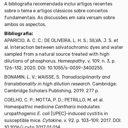
A bibliografia recomendada inclui artigos recentes
sobre o tema e artigos clássicos sobre conceitos
fundamentais. As discussões em sala versam sobre
ambos os aspectos.
Bibliografia:
APARICIO, A. C. C.; DE OLIVEIRA, L. H. S.; SILVA, J. S. et
al. Interaction between solvatochromic dyes and water
sampled from a natural source treated with high
dilutions of phosphorus.
Homeopathy
, v. 109, n. 3, p.
126–132, 2020. DOI: 10.1055/s-0039-3400255.
BONAMIN, L. V.; WAISSE, S.
Transdisciplinarity and
translationality in high dilution research
. Cambridge:
Cambridge Scholars Publishing, 2019. 277 p.
COELHO, C. P.; MOTTA, P. D.; PETRILLO, M. et al.
Homeopathic medicine
Cantharis
modulates
uropathogenic
E. coli
(UPEC)-induced cystitis in
susceptible mice.
Cytokine
, v. 92, p. 103–109, 2017. DOI:
10.1016/j.cyto.2017.01.014.