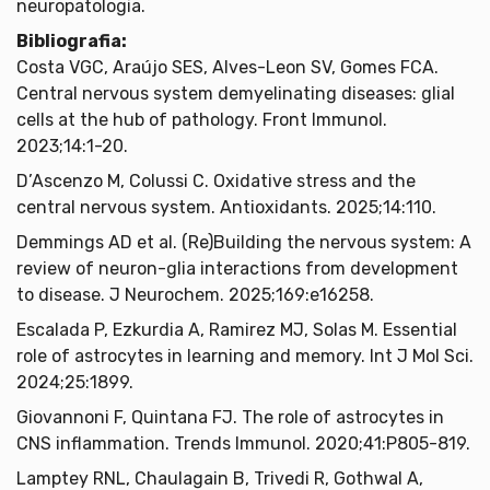
neuropatologia.
Bibliografia:
Costa VGC, Araújo SES, Alves-Leon SV, Gomes FCA.
Central nervous system demyelinating diseases: glial
cells at the hub of pathology. Front Immunol.
2023;14:1-20.
D’Ascenzo M, Colussi C. Oxidative stress and the
central nervous system. Antioxidants. 2025;14:110.
Demmings AD et al. (Re)Building the nervous system: A
review of neuron-glia interactions from development
to disease. J Neurochem. 2025;169:e16258.
Escalada P, Ezkurdia A, Ramirez MJ, Solas M. Essential
role of astrocytes in learning and memory. Int J Mol Sci.
2024;25:1899.
Giovannoni F, Quintana FJ. The role of astrocytes in
CNS inflammation. Trends Immunol. 2020;41:P805-819.
Lamptey RNL, Chaulagain B, Trivedi R, Gothwal A,