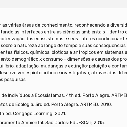
ar as várias áreas de conhecimento, reconhecendo a divers
ltando as interfaces entre as ciências ambientais - dentro d
cterização dos ecossistemas e seus fatores condicionante
sobre a natureza ao longo do tempo e suas consequências n
ntes físicos, químicos, bióticos e antrópicos em sistemas 
cimento demográfico x consumo - dimensões e causas dos pr
líbrio, adaptação, mudanças e extinção; poluição e contami
desenvolver espírito crítico e investigativo, através dos di
s pesquisas.
 de Indivíduos a Ecossistemas. 4th ed. Porto Alegre: ARTME
os de Ecologia. 3rd ed. Porto Alegre: ARTMED; 2010.
6th ed. Cengage Learning; 2021.
oramento Ambiental. São Carlos: EdUFSCar; 2015.