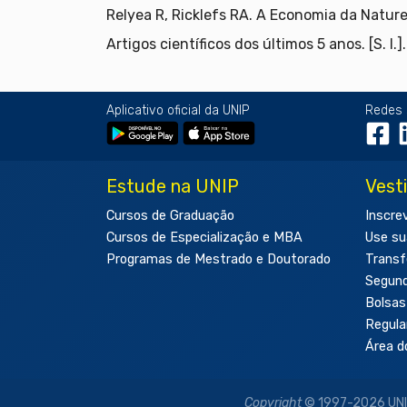
Relyea R, Ricklefs RA. A Economia da Natur
Artigos científicos dos últimos 5 anos. [S. l.].
Aplicativo oficial da UNIP
Redes 
Estude na UNIP
Vest
Cursos de Graduação
Inscre
Cursos de Especialização e MBA
Use su
Programas de Mestrado e Doutorado
Transf
Segun
Bolsas
Regul
Área d
Copyright
© 1997-2026 UNIP 