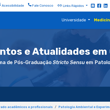
Acessibilidade
Fale Conosco
Links Rápidos
Universidade
Medici
tos e Atualidades em 
ma de Pós-Graduação
Stricto Sensu
em Patolo
ado acadêmicos e profissionais
Patologia Ambiental e Experim