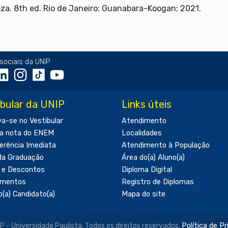
eza. 8th ed. Rio de Janeiro: Guanabara-Koogan; 2021.
sociais da UNIP
ibular da UNIP
Links úteis
va-se no Vestibular
Atendimento
a nota do ENEM
Localidades
erência Imediata
Atendimento à População
da Graduação
Área do(a) Aluno(a)
 e Descontos
Diploma Digital
amentos
Registro de Diplomas
o(a) Candidato(a)
Mapa do site
- Universidade Paulista. Todos os direitos reservados.
Política de P