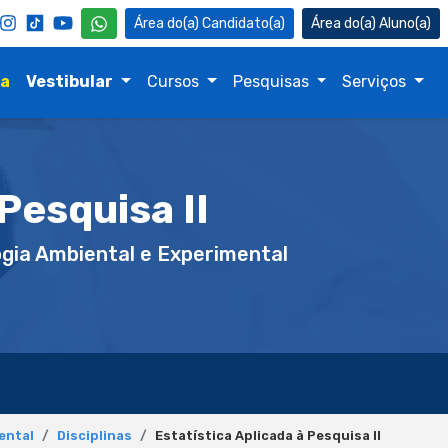
Candidato(a)
Aluno(a)
na
Vestibular
Cursos
Pesquisas
Serviços
Pesquisa II
gia Ambiental e Experimental
ental
Disciplinas
Estatística Aplicada à Pesquisa II