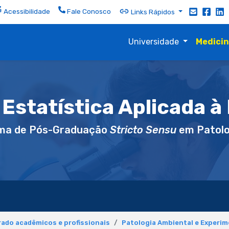
Acessibilidade
Fale Conosco
Links Rápidos
Universidade
Medici
Estatística Aplicada à 
ma de Pós-Graduação
Stricto Sensu
em Patolo
ado acadêmicos e profissionais
Patologia Ambiental e Experim