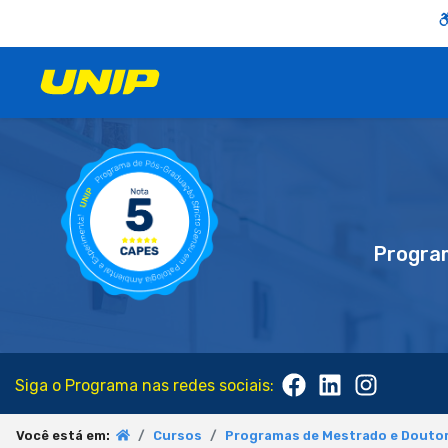
Progra
Siga o Programa nas redes sociais:
Você está em:
Cursos
Programas de Mestrado e Doutor