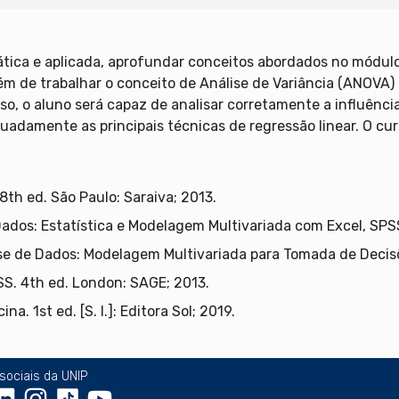
rática e aplicada, aprofundar conceitos abordados no módul
além de trabalhar o conceito de Análise de Variância (ANOVA)
urso, o aluno será capaz de analisar corretamente a influênc
adamente as principais técnicas de regressão linear. O cur
8th ed. São Paulo: Saraiva; 2013.
Dados: Estatística e Modelagem Multivariada com Excel, SPSS 
lise de Dados: Modelagem Multivariada para Tomada de Decisõe
PSS. 4th ed. London: SAGE; 2013.
a. 1st ed. [S. l.]: Editora Sol; 2019.
sociais da UNIP