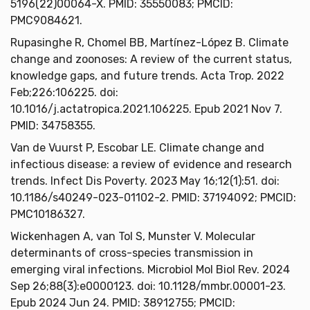
5196(22)00064-X. PMID: 35550083; PMCID:
PMC9084621.
Rupasinghe R, Chomel BB, Martínez-López B. Climate
change and zoonoses: A review of the current status,
knowledge gaps, and future trends. Acta Trop. 2022
Feb;226:106225. doi:
10.1016/j.actatropica.2021.106225. Epub 2021 Nov 7.
PMID: 34758355.
Van de Vuurst P, Escobar LE. Climate change and
infectious disease: a review of evidence and research
trends. Infect Dis Poverty. 2023 May 16;12(1):51. doi:
10.1186/s40249-023-01102-2. PMID: 37194092; PMCID:
PMC10186327.
Wickenhagen A, van Tol S, Munster V. Molecular
determinants of cross-species transmission in
emerging viral infections. Microbiol Mol Biol Rev. 2024
Sep 26;88(3):e0000123. doi: 10.1128/mmbr.00001-23.
Epub 2024 Jun 24. PMID: 38912755; PMCID: