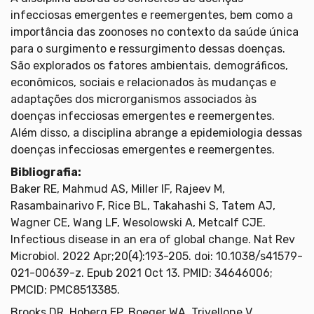
infecciosas emergentes e reemergentes, bem como a
importância das zoonoses no contexto da saúde única
para o surgimento e ressurgimento dessas doenças.
São explorados os fatores ambientais, demográficos,
econômicos, sociais e relacionados às mudanças e
adaptações dos microrganismos associados às
doenças infecciosas emergentes e reemergentes.
Além disso, a disciplina abrange a epidemiologia dessas
doenças infecciosas emergentes e reemergentes.
Bibliografia:
Baker RE, Mahmud AS, Miller IF, Rajeev M,
Rasambainarivo F, Rice BL, Takahashi S, Tatem AJ,
Wagner CE, Wang LF, Wesolowski A, Metcalf CJE.
Infectious disease in an era of global change. Nat Rev
Microbiol. 2022 Apr;20(4):193-205. doi: 10.1038/s41579-
021-00639-z. Epub 2021 Oct 13. PMID: 34646006;
PMCID: PMC8513385.
Brooks DR, Hoberg EP, Boeger WA, Trivellone V.