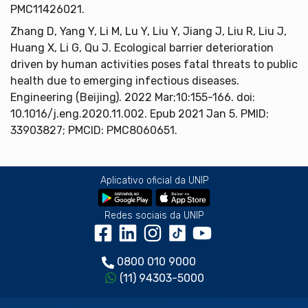
PMC11426021.
Zhang D, Yang Y, Li M, Lu Y, Liu Y, Jiang J, Liu R, Liu J,
Huang X, Li G, Qu J. Ecological barrier deterioration
driven by human activities poses fatal threats to public
health due to emerging infectious diseases.
Engineering (Beijing). 2022 Mar;10:155-166. doi:
10.1016/j.eng.2020.11.002. Epub 2021 Jan 5. PMID:
33903827; PMCID: PMC8060651.
Aplicativo oficial da UNIP
Redes sociais da UNIP
0800 010 9000
(11) 94303-5000