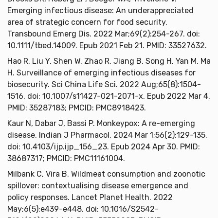
Emerging infectious disease: An underappreciated
area of strategic concern for food security.
Transbound Emerg Dis. 2022 Mar;69(2):254-267. doi:
10.1111/tbed.14009. Epub 2021 Feb 21. PMID: 33527632.
Hao R, Liu Y, Shen W, Zhao R, Jiang B, Song H, Yan M, Ma
H. Surveillance of emerging infectious diseases for
biosecurity. Sci China Life Sci. 2022 Aug;65(8):1504-
1516. doi: 10.1007/s11427-021-2071-x. Epub 2022 Mar 4.
PMID: 35287183; PMCID: PMC8918423.
Kaur N, Dabar J, Bassi P. Monkeypox: A re-emerging
disease. Indian J Pharmacol. 2024 Mar 1;56(2):129-135.
doi: 10.4103/ijp.ijp_156_23. Epub 2024 Apr 30. PMID:
38687317; PMCID: PMC11161004.
Milbank C, Vira B. Wildmeat consumption and zoonotic
spillover: contextualising disease emergence and
policy responses. Lancet Planet Health. 2022
May;6(5):e439-e448. doi: 10.1016/S2542-