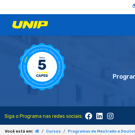
Progra
Siga o Programa nas redes sociais:
Você está em:
Cursos
Programas de Mestrado e Doutor