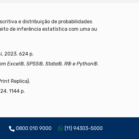
scritiva e distribuição de probabilidades
eito de inferência estatística com uma ou
ni, 2023. 624 p.
 com Excel®, SPSS®, Stata®, R® e Python®
.
rint Replica).
24. 1144 p.
0800 010 9000
(11) 94303-5000