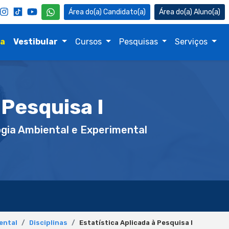
Candidato(a)
Aluno(a)
na
Vestibular
Cursos
Pesquisas
Serviços
 Pesquisa I
gia Ambiental e Experimental
ental
Disciplinas
Estatística Aplicada à Pesquisa I