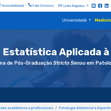
Acessibilidade
Fale Conosco
Links Rápidos
Universidade
Medici
Estatística Aplicada à
ma de Pós-Graduação
Stricto Sensu
em Patolo
ado acadêmicos e profissionais
Patologia Ambiental e Experim