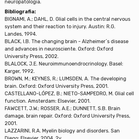
neuropatologia.
Bibliografia:
BIGNAMI, A.; DAHL, D. Glial cells in the central nervous
system and their reaction to injury. Austin: R.G.
Landes, 1994.
BLACK, I.B. The changing brain - Alzheimer´s disease
and advances in neurosciente. Oxford: Oxford
University Press, 2002.
BLALOCK, J.E. Neuroimmunoendrocrinology. Basel:
Karger, 1992.
BROWN, M.; KEYNES, R.; LUMSDEN, A. The developing
brain. Oxford: Oxford University Press, 2001.
CASTELLANO-LÓPEZ, B.; NIETO-SAMPEDRO, M. Glial cell
function. Amsterdam: Elsevier, 2001.
FAWCETT, J.W.; ROSSER, A.E.; DUNNETT, S.B. Brain
damage, brain repair. Oxford: Oxford University Press,
2001.
LAZZARINI, R.A. Myelin biology and disorders. San
Diego: Elsevier, 2004. 2v.