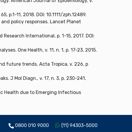
ogy. American Journal of Epidemiology, v.
, p.1-11, 2018. DOI: 10.1111/zph.12489.
 and policy responses. Lancet Planet
Research International, p. 1-15, 2017. DOI:
ses. One Health, v. 11, n. 1, p. 17-23, 2015.
d future trends. Acta Tropica, v. 226, p
. J Mol Diagn., v. 17, n. 3, p. 230-241,
lic Health due to Emerging Infectious
0800 010 9000
(11) 94303-5000