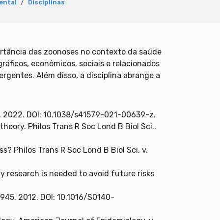
ental
Disciplinas
ortância das zoonoses no contexto da saúde
áficos, econômicos, sociais e relacionados
gentes. Além disso, a disciplina abrange a
-205, 2022. DOI: 10.1038/s41579-021-00639-z.
eory. Philos Trans R Soc Lond B Biol Sci.,
? Philos Trans R Soc Lond B Biol Sci, v.
y research is needed to avoid future risks
 1945, 2012. DOI: 10.1016/S0140-