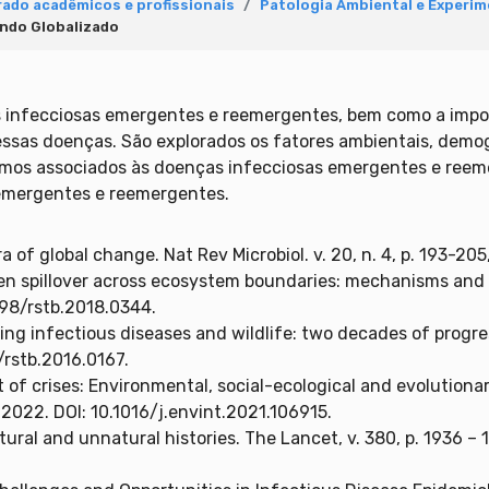
ado acadêmicos e profissionais
Patologia Ambiental e Experim
ndo Globalizado
as infecciosas emergentes e reemergentes, bem como a imp
ssas doenças. São explorados os fatores ambientais, demogr
os associados às doenças infecciosas emergentes e reemer
 emergentes e reemergentes.
 era of global change. Nat Rev Microbiol. v. 20, n. 4, p. 193
n spillover across ecosystem boundaries: mechanisms and th
1098/rstb.2018.0344.
ng infectious diseases and wildlife: two decades of progress
8/rstb.2016.0167.
f crises: Environmental, social-ecological and evolutionar
, 2022. DOI: 10.1016/j.envint.2021.106915.
tural and unnatural histories. The Lancet, v. 380, p. 1936 –