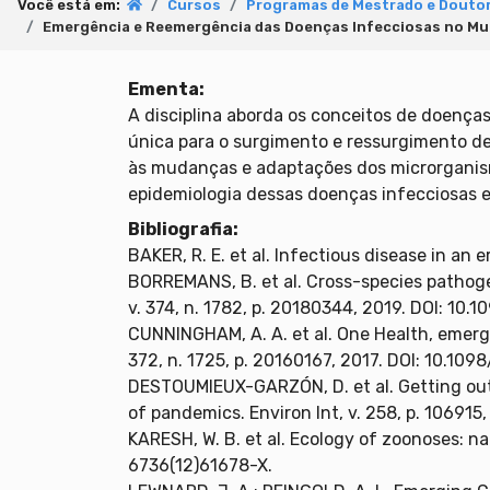
Você está em:
Cursos
Programas de Mestrado e Doutor
Emergência e Reemergência das Doenças Infecciosas no Mu
Ementa:
A disciplina aborda os conceitos de doenç
única para o surgimento e ressurgimento de
às mudanças e adaptações dos microrganism
epidemiologia dessas doenças infecciosas
Bibliografia:
BAKER, R. E. et al. Infectious disease in an
BORREMANS, B. et al. Cross-species pathoge
v. 374, n. 1782, p. 20180344, 2019. DOI: 10.
CUNNINGHAM, A. A. et al. One Health, emergi
372, n. 1725, p. 20160167, 2017. DOI: 10.109
DESTOUMIEUX-GARZÓN, D. et al. Getting out o
of pandemics. Environ Int, v. 258, p. 106915
KARESH, W. B. et al. Ecology of zoonoses: na
6736(12)61678-X.