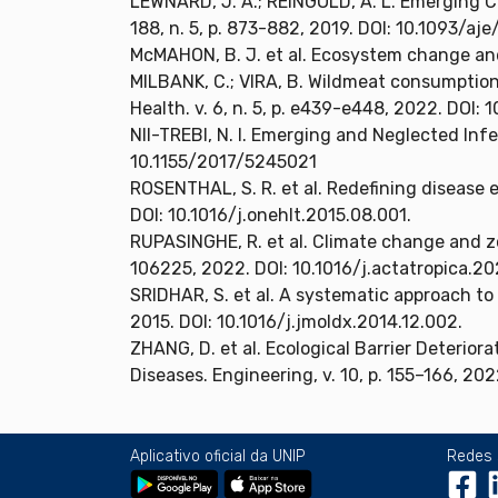
LEWNARD, J. A.; REINGOLD, A. L. Emerging C
188, n. 5, p. 873-882, 2019. DOI: 10.1093/aj
McMAHON, B. J. et al. Ecosystem change and 
MILBANK, C.; VIRA, B. Wildmeat consumption
Health. v. 6, n. 5, p. e439-e448, 2022. DOI
NII-TREBI, N. I. Emerging and Neglected Infe
10.1155/2017/5245021
ROSENTHAL, S. R. et al. Redefining disease e
DOI: 10.1016/j.onehlt.2015.08.001.
RUPASINGHE, R. et al. Climate change and zo
106225, 2022. DOI: 10.1016/j.actatropica.2
SRIDHAR, S. et al. A systematic approach to n
2015. DOI: 10.1016/j.jmoldx.2014.12.002.
ZHANG, D. et al. Ecological Barrier Deterio
Diseases. Engineering, v. 10, p. 155–166, 202
Aplicativo oficial da UNIP
Redes 