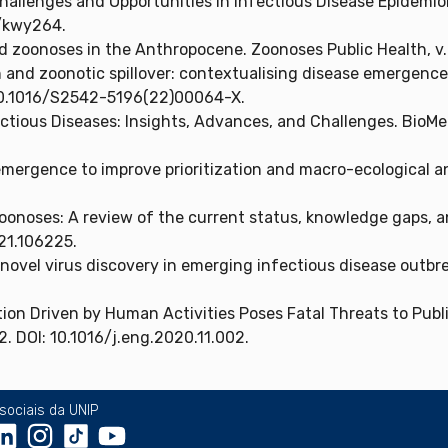
hallenges and Opportunities in Infectious Disease Epidemiol
e/kwy264.
zoonoses in the Anthropocene. Zoonoses Public Health, v. 65
 and zoonotic spillover: contextualising disease emergence
: 10.1016/S2542-5196(22)00064-X.
ctious Diseases: Insights, Advances, and Challenges. BioMed 
mergence to improve prioritization and macro-ecological analy
onoses: A review of the current status, knowledge gaps, an
021.106225.
ovel virus discovery in emerging infectious disease outbreaks
ration Driven by Human Activities Poses Fatal Threats to Pub
2. DOI: 10.1016/j.eng.2020.11.002.
sociais da UNIP