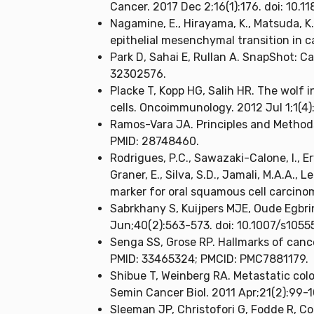
Cancer. 2017 Dec 2;16(1):176. doi: 10
Nagamine, E., Hirayama, K., Matsuda, K.
epithelial mesenchymal transition in 
Park D, Sahai E, Rullan A. SnapShot: Ca
32302576.
Placke T, Kopp HG, Salih HR. The wolf i
cells. Oncoimmunology. 2012 Jul 1;1(4
Ramos-Vara JA. Principles and Method
PMID: 28748460.
Rodrigues, P.C., Sawazaki-Calone, I., Erv
Graner, E., Silva, S.D., Jamali, M.A.A.,
marker for oral squamous cell carcino
Sabrkhany S, Kuijpers MJE, Oude Egbri
Jun;40(2):563-573. doi: 10.1007/s105
Senga SS, Grose RP. Hallmarks of canc
PMID: 33465324; PMCID: PMC7881179.
Shibue T, Weinberg RA. Metastatic colo
Semin Cancer Biol. 2011 Apr;21(2):99-1
Sleeman JP, Christofori G, Fodde R, Co