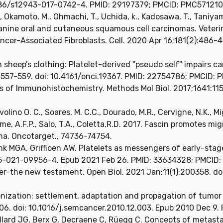
.1186/s12943-017-0742-4. PMID: 29197379; PMCID: PMC571210
, Okamoto, M., Ohmachi, T., Uchida, k., Kadosawa, T., Taniya
canine oral and cutaneous squamous cell carcinomas. Veteri
ncer-Associated Fibroblasts. Cell. 2020 Apr 16;181(2):486-48
n sheep's clothing: Platelet-derived "pseudo self" impairs ca
):557-559. doi: 10.4161/onci.19367. PMID: 22754786; PMCID:
s of Immunohistochemistry. Methods Mol Biol. 2017;1641:11
olino O. C., Soares, M. C.C., Dourado, M.R., Cervigne, N.K., Mig
 Leme, A.F.P., Salo, T.A., Coletta,R.D. 2017. Fascin promotes m
ma. Oncotarget., 74736-74754.
nk MGA, Griffioen AW. Platelets as messengers of early-stag
55-021-09956-4. Epub 2021 Feb 26. PMID: 33634328; PMCID
er-the new testament. Open Biol. 2021 Jan;11(1):200358. do
nization: settlement, adaptation and propagation of tumor c
06. doi: 10.1016/j.semcancer.2010.12.003. Epub 2010 Dec 9.
llard JG, Berx G, Decraene C, Rüegg C. Concepts of metastas