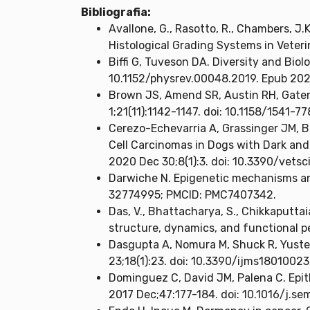
Bibliografia:
Avallone, G., Rasotto, R., Chambers, J.K.,
Histological Grading Systems in Veter
Biffi G, Tuveson DA. Diversity and Biol
10.1152/physrev.00048.2019. Epub 20
Brown JS, Amend SR, Austin RH, Gaten
1;21(11):1142-1147. doi: 10.1158/1541
Cerezo-Echevarria A, Grassinger JM, Be
Cell Carcinomas in Dogs with Dark and
2020 Dec 30;8(1):3. doi: 10.3390/vet
Darwiche N. Epigenetic mechanisms and
32774995; PMCID: PMC7407342.
Das, V., Bhattacharya, S., Chikkaputtai
structure, dynamics, and functional pe
Dasgupta A, Nomura M, Shuck R, Yustein
23;18(1):23. doi: 10.3390/ijms180100
Dominguez C, David JM, Palena C. Epit
2017 Dec;47:177-184. doi: 10.1016/j.