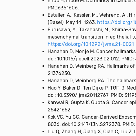
Endo H, Inoue M. Dormancy in cancer. C
PMC6361606.
Estaller, A., Kessler, M., Wehrend, A.,
(Basel). May 14; 1263.
https://doi.org/
Furusawa, Y., Takahashi, M., Shima-Sawa
mesenchymal transition in epithelial t
https://doi.org/10.1292/jvms.21-0021
Hanahan D, Monje M. Cancer hallmarks 
doi: 10.1016/j.ccell.2023.02.012. PMI
Hanahan D, Weinberg RA. Hallmarks of ca
21376230.
Hanahan D, Weinberg RA. The hallmarks
Hao Y, Baker D, Ten Dijke P. TGF-β-Med
doi: 10.3390/ijms20112767. PMID: 311
Kanwal R, Gupta K, Gupta S. Cancer ep
25421652.
Kok VC, Yu CC. Cancer-Derived Exosom
8036. doi: 10.2147/IJN.S272378. PMID
Liu Q, Zhang H, Jiang X, Qian C, Liu Z,