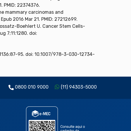
1. PMID: 22374376.
feline mammary carcinomas and
6. Epub 2016 Mar 21. PMID: 27212699.
 Kossatz-Boehlert U. Cancer Stem Cells-
g 7;11:1280. doi:
;1136:87-95. doi: 10.1007/978-3-030-12734-
0800 010 9000
(11) 94303-5000