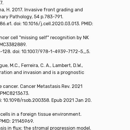
7.
ma, H. 2017. Invasive front grading and
nary Pathology, 54 p.783-791.
6.e1. doi: 10.1016/j.cell.2020.03.013. PMID:
ncer cell "missing self" recognition by NK
 PMC3382889.
5-128. doi: 10.1007/978-1-4939-7172-5_5.
ue, M.C., Ferreira, C. A., Lambert, D.W.,
igration and invasion and is a prognostic
e cancer. Cancer Metastasis Rev. 2021
: PMC8213673.
i: 10.1098/rsob.200358. Epub 2021 Jan 20.
ells in a foreign tissue environment.
 PMID: 21145969.
is in flux: the stromal progression model.