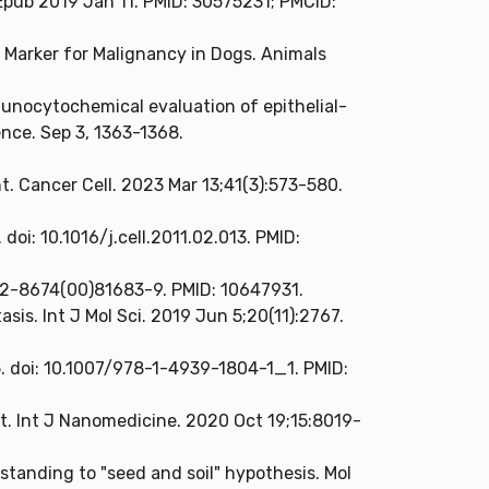
 Epub 2019 Jan 11. PMID: 30575231; PMCID:
 a Marker for Malignancy in Dogs. Animals
Immunocytochemical evaluation of epithelial-
ence. Sep 3, 1363-1368.
. Cancer Cell. 2023 Mar 13;41(3):573-580.
oi: 10.1016/j.cell.2011.02.013. PMID:
092-8674(00)81683-9. PMID: 10647931.
is. Int J Mol Sci. 2019 Jun 5;20(11):2767.
5. doi: 10.1007/978-1-4939-1804-1_1. PMID:
t. Int J Nanomedicine. 2020 Oct 19;15:8019-
rstanding to "seed and soil" hypothesis. Mol