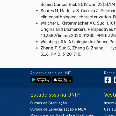
Semin Cancer Biol. 2012 Jun;22(3):174
Soares M, Madeira S, Correia J, Pelete
clinicopathological characterization. 
Walcher L, Kistenmacher AK, Suo H, Kit
Origins and Biomarkers: Perspectives 
10.3389/fimmu.2020.01280. PMID: 32
Weinberg, RA. A biologia do câncer, Po
Zhang T, Suo C, Zheng C, Zhang H. Hyp
3_6. PMID: 31201718.
Aplicativo oficial da UNIP
Redes 
Estude ssss na UNIP
Vest
Cursos de Graduação
Inscre
Cursos de Especialização e MBA
Use su
Programas de Mestrado e Doutorado
Transf