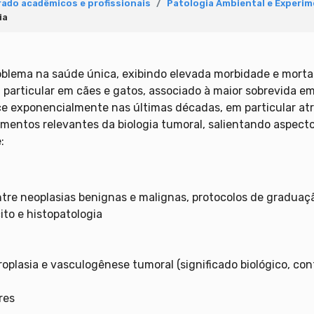
ado acadêmicos e profissionais
Patologia Ambiental e Experim
ia
blema na saúde única, exibindo elevada morbidade e morta
articular em cães e gatos, associado à maior sobrevida em 
e exponencialmente nas últimas décadas, em particular atre
elementos relevantes da biologia tumoral, salientando aspec
:
entre neoplasias benignas e malignas, protocolos de graduaç
ito e histopatologia
oplasia e vasculogênese tumoral (significado biológico, co
res