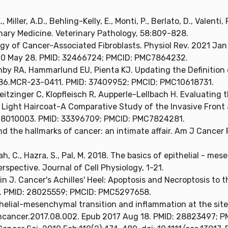
 Miller, A.D., Behling-Kelly, E., Monti, P., Berlato, D., Valent
inary Medicine. Veterinary Pathology, 58:809-828.
ogy of Cancer-Associated Fibroblasts. Physiol Rev. 2021 Jan 1
20 May 28. PMID: 32466724; PMCID: PMC7864232.
by RA, Hammarlund EU, Pienta KJ. Updating the Definition 
-7786.MCR-23-0411. PMID: 37409952; PMCID: PMC10618731.
itzinger C, Klopfleisch R, Aupperle-Lellbach H. Evaluating 
 Light Haircoat-A Comparative Study of the Invasive Front
sci8010003. PMID: 33396709; PMCID: PMC7824281.
 the hallmarks of cancer: an intimate affair. Am J Cancer R
ah, C., Hazra, S., Pal, M. 2018. The basics of epithelial - m
rspective. Journal of Cell Physiology, 1-21.
 J. Cancer's Achilles' Heel: Apoptosis and Necroptosis to t
23. PMID: 28025559; PMCID: PMC5297658.
helial-mesenchymal transition and inflammation at the site
semcancer.2017.08.002. Epub 2017 Aug 18. PMID: 28823497; 