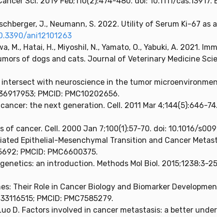
ancer Sci. 2019 Feb;110(2):474-480. doi: 10.1111/cas.13917.
 Hirschberger, J., Neumann, S. 2022. Utility of Serum Ki-67 as
10.3390/ani12101263
, M., Hatai, H., MiyoshiI, N., Yamato, O., Yabuki, A. 2021. 
umors of dogs and cats. Journal of Veterinary Medicine Sci
intersect with neuroscience in the tumor microenvironment
D: 36917953; PMCID: PMC10202656.
ncer: the next generation. Cell. 2011 Mar 4;144(5):646-74. d
 of cancer. Cell. 2000 Jan 7;100(1):57-70. doi: 10.1016/s0
iated Epithelial-Mesenchymal Transition and Cancer Metastas
95692; PMCID: PMC6600375.
igenetics: an introduction. Methods Mol Biol. 2015;1238:3-2
es: Their Role in Cancer Biology and Biomarker Developmen
: 33116515; PMCID: PMC7585279.
 Luo D. Factors involved in cancer metastasis: a better unde