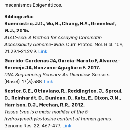
mecanismos Epigenéticos.
Bibliografia:
Buenrostro, J.D., Wu, B., Chang, H.Y., Greenleaf,
W.J., 2015.
ATAC-seq: A Method for Assaying Chromatin
Accessibility Genome-Wide.
Curr. Protoc. Mol. Biol. 109,
21.29.1-21.29.9.
Link
Garrido-Cardenas JA, Garcia-Maroto F, Alvarez-
Bermejo JA, Manzano-Agugliaro F. 2017.
DNA Sequencing Sensors: An Overview.
Sensors
(Basel). 17(3):588.
Link
Nestor, C.E., Ottaviano, R., Reddington, J., Sproul,
D., Reinhardt, D., Dunican, D., Katz, E., Dixon, J.M.,
Harrison, D.J., Meehan, R.R., 2012.
Tissue type is a major modifier of the 5-
hydroxymethylcytosine content of human genes.
Genome Res. 22, 467-477.
Link