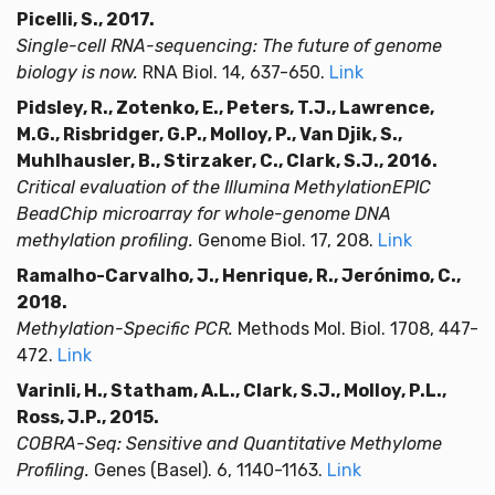
Picelli, S., 2017.
Single-cell RNA-sequencing: The future of genome
biology is now.
RNA Biol. 14, 637-650.
Link
Pidsley, R., Zotenko, E., Peters, T.J., Lawrence,
M.G., Risbridger, G.P., Molloy, P., Van Djik, S.,
Muhlhausler, B., Stirzaker, C., Clark, S.J., 2016.
Critical evaluation of the Illumina MethylationEPIC
BeadChip microarray for whole-genome DNA
methylation profiling.
Genome Biol. 17, 208.
Link
Ramalho-Carvalho, J., Henrique, R., Jerónimo, C.,
2018.
Methylation-Specific PCR.
Methods Mol. Biol. 1708, 447-
472.
Link
Varinli, H., Statham, A.L., Clark, S.J., Molloy, P.L.,
Ross, J.P., 2015.
COBRA-Seq: Sensitive and Quantitative Methylome
Profiling.
Genes (Basel). 6, 1140-1163.
Link