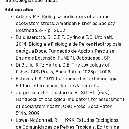
metodologias abordadas.
Bibliografia:
Adams, MS. Biological indicators of aquatic
ecosystem stress. American Fisheries Society,
Bestheda. 644p., 2002.
Baldisserotto, B.; J.E.P. Cyrino e E.C. Urbinati.
2014. Biologia e Fisiologia de Peixes Neotropicais
de Água Doce. Fundação de Apoio à Pesquisa,
Ensino e Extensão [FUNEP], Jaboticabal. SP.
Di Giulio, R.T.; Hinton, D.E. The toxicology of
fishes. CRC Press, Boca Raton, 1023p., 2008.
Esteves, F.A. 2011. Fundamentos de Limnologia.
Editora Interciência, Rio de Janeiro, RJ.
Jorgensen, S.E., Costanza, R., XU, F.L. (eds.)
Handbook of ecological indicators for assessment
of ecosystem health. CRC Press, Boca Raton,
514p, 2009.
Lowe-McConnell, R.H. 1999. Estudos Ecológicos
de Comunidades de Peixes Tropicais. Editora da