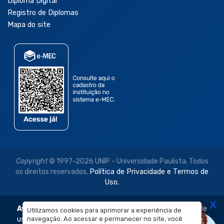
Diploma Digital
Registro de Diplomas
Mapa do site
Copyright
© 1997-2026 UNIP - Universidade Paulista. Todos
os direitos reservados.
Política de Privacidade e Termos de
Uso.
X
Aviso Legal:
As imagens disponibilizadas neste site são de
Utilizamos cookies para aprimorar a experiência de
uso exclusivo institucional do Sistema de Ensino Objetivo e
navegação. Ao acessar e permanecer no site, você