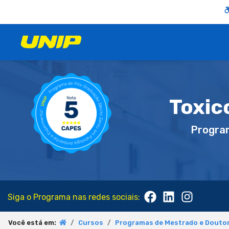
Toxic
Progra
Siga o Programa nas redes sociais:
Você está em:
Cursos
Programas de Mestrado e Doutor