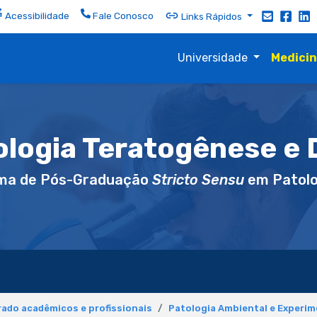
Acessibilidade
Fale Conosco
Links Rápidos
Universidade
Medici
ologia Teratogênese e
ma de Pós-Graduação
Stricto Sensu
em Patolo
ado acadêmicos e profissionais
Patologia Ambiental e Experim