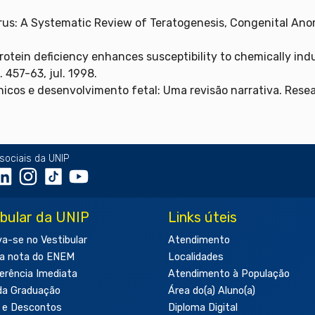
irus: A Systematic Review of Teratogenesis, Congenital Anoma
protein deficiency enhances susceptibility to chemically in
p. 457-63, jul. 1998.
nicos e desenvolvimento fetal: Uma revisão narrativa. Resear
sociais da UNIP
ibular da UNIP
Links úteis
va-se no Vestibular
Atendimento
a nota do ENEM
Localidades
erência Imediata
Atendimento à População
da Graduação
Área do(a) Aluno(a)
 e Descontos
Diploma Digital