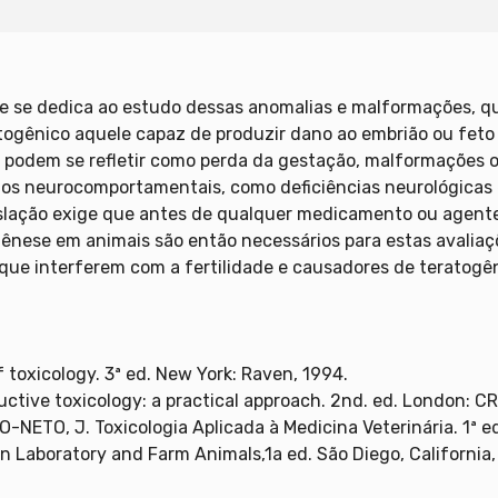
que se dedica ao estudo dessas anomalias e malformações, 
ogênico aquele capaz de produzir dano ao embrião ou feto d
podem se refletir como perda da gestação, malformações ou
bios neurocomportamentais, como deficiências neurológicas 
slação exige que antes de qualquer medicamento ou agente a
ênese em animais são então necessários para estas avaliações
 que interferem com a fertilidade e causadores de terato
 toxicology. 3ª ed. New York: Raven, 1994.
ctive toxicology: a practical approach. 2nd. ed. London: C
O-NETO, J. Toxicologia Aplicada à Medicina Veterinária. 1ª e
n Laboratory and Farm Animals,1a ed. São Diego, California,