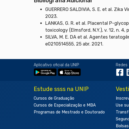
Bibliografia Adicional
GUERRERO SALDIVIA, S. E. et al. Zika V
2023.
LANKAS, G. R. et al. Placental P-glyco
toxicology (Elmsford, N.Y.), v. 12, n. 4, 
SILVA, M. E. DA et al. Agentes teratogê
e0210514555, 25 abr. 2021.
Aplicativo oficial da UNIP
Redes 
Estude ssss na UNIP
Vest
Cursos de Graduação
Inscre
Cursos de Especialização e MBA
Use su
Programas de Mestrado e Doutorado
Transf
Segun
Bolsas