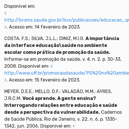
Disponível em:
<
http://bvsms.saude.gov.br/bvs/publicacoes/educacao
>
. Acesso em: 14 fevereiro de 2023.
COSTA, F.S.; SILVA, J.L.L.; DINIZ, M.I.G.
A importância
da interface educação\saúde no ambiente
escolar como prática de promoção da saúde.
Informe-se em promoção da saúde, v. 4, n. 2, p. 30-33,
2008. Disponível em:
<
http://www.uff.br/promocaodasaude/PS%20no%20ambie
>
. Acesso em: 15 fevereiro de 2023.
MEYER, D.E.E.; MELLO, D.F.; VALADÃO, M.M.; AYRES,
J.R.C.M.
Você aprende. A gente ensina?
Interrogando relações entre educação e saúde
desde a perspectiva da vulnerabilidade.
Cadernos
de Saúde Pública, Rio de Janeiro, v. 22, n. 6, p. 1335-
1342, jun. 2006. Disponível em:
<