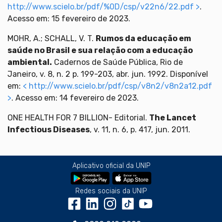
http://www.scielo.br/pdf/%0D/csp/v22n6/22.pdf >
.
Acesso em: 15 fevereiro de 2023.
MOHR, A.; SCHALL, V. T.
Rumos da educação em
saúde no Brasil e sua relação com a educação
ambiental.
Cadernos de Saúde Pública, Rio de
Janeiro, v. 8, n. 2 p. 199-203, abr. jun. 1992. Disponível
em:
< http://www.scielo.br/pdf/csp/v8n2/v8n2a12.pdf
>
. Acesso em: 14 fevereiro de 2023.
ONE HEALTH FOR 7 BILLION- Editorial.
The Lancet
Infectious Diseases
, v. 11, n. 6, p. 417, jun. 2011.
Aplicativo oficial da UNIP
Redes sociais da UNIP