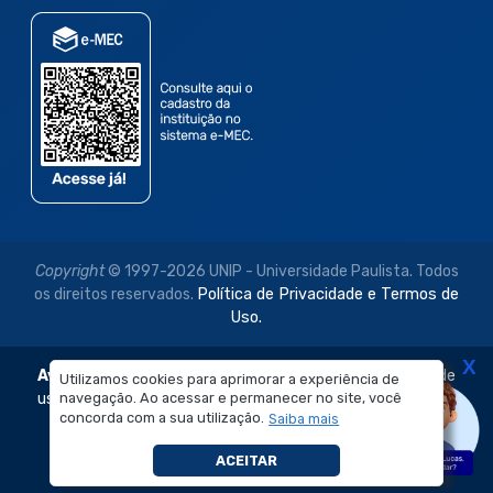
Copyright
© 1997-2026 UNIP - Universidade Paulista. Todos
os direitos reservados.
Política de Privacidade e Termos de
Uso.
X
Aviso Legal:
As imagens disponibilizadas neste site são de
Utilizamos cookies para aprimorar a experiência de
uso exclusivo institucional do Sistema de Ensino Objetivo e
navegação. Ao acessar e permanecer no site, você
concorda com a sua utilização.
Saiba mais
da Universidade Paulista – UNIP.
É proibida a reprodução, utilização, edição ou
ACEITAR
compartilhamento sem autorização prévia e expressa.