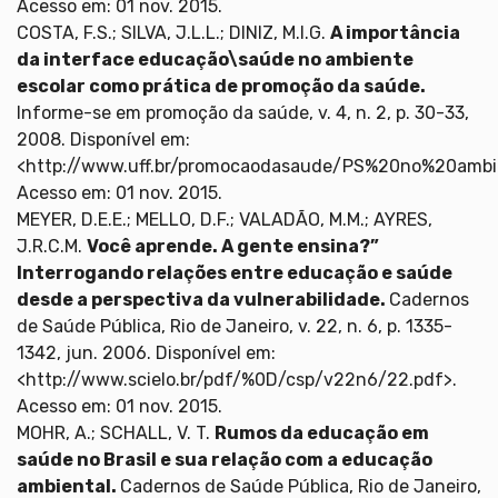
Acesso em: 01 nov. 2015.
COSTA, F.S.; SILVA, J.L.L.; DINIZ, M.I.G.
A importância
da interface educação\saúde no ambiente
escolar como prática de promoção da saúde.
Informe-se em promoção da saúde, v. 4, n. 2, p. 30-33,
2008. Disponível em:
<http://www.uff.br/promocaodasaude/PS%20no%20ambie
Acesso em: 01 nov. 2015.
MEYER, D.E.E.; MELLO, D.F.; VALADÃO, M.M.; AYRES,
J.R.C.M.
Você aprende. A gente ensina?”
Interrogando relações entre educação e saúde
desde a perspectiva da vulnerabilidade.
Cadernos
de Saúde Pública, Rio de Janeiro, v. 22, n. 6, p. 1335-
1342, jun. 2006. Disponível em:
<http://www.scielo.br/pdf/%0D/csp/v22n6/22.pdf>.
Acesso em: 01 nov. 2015.
MOHR, A.; SCHALL, V. T.
Rumos da educação em
saúde no Brasil e sua relação com a educação
ambiental.
Cadernos de Saúde Pública, Rio de Janeiro,