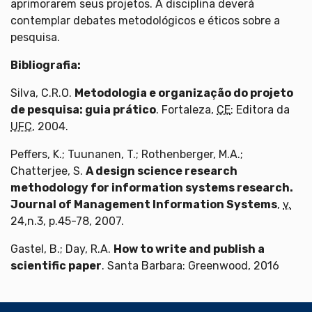
aprimorarem seus projetos. A disciplina deverá
contemplar debates metodológicos e éticos sobre a
pesquisa.
Bibliografia:
Silva, C.R.O.
Metodologia e organização do projeto
de pesquisa: guia prático
. Fortaleza,
CE
: Editora da
UFC
, 2004.
Peffers, K.; Tuunanen, T.; Rothenberger, M.A.;
Chatterjee, S.
A design science research
methodology for information systems research.
Journal of Management Information Systems
,
v.
24,n.3, p.45-78, 2007.
Gastel, B.; Day, R.A.
How to write and publish a
scientific paper
. Santa Barbara: Greenwood, 2016