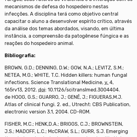
mecanismos de defesa do hospedeiro nestas
infecções. A disciplina terá como objetivo central
capacitar o aluno a desenvolver espírito crítico, através
da análise dos temas abordados, visando, em última
instância, a compreensão da patogênese fúngica e as
reações do hospedeiro animal.
Bibliografia:
BROWN, G.D.; DENNING, D.W.; GOW, N.A.; LEVITZ, S.M.;
NETEA, M.G.; WHITE, T.C. Hidden killers: human fungal
infections. Science Translational Medicine,
v.
4,
165rv13, 2012.
doi
: 10.1126/scitranslmed.3004404.
de HOOG, G.S.; GUARRO, J.; GENÉ, J.; FIGUERAS,M.J.
Atlas of clinical fungi. 2. ed., Utrecht: CBS Publication,
electronic version 3.1, 2004. CD-ROM.
FISHER, M.C.; HENK,D.A.; BRIGGS, C.J.; BROWNSTEIN,
J.S.; MADOFF, L.C.; McCRAW, S.L.; GURR, S.J. Emerging