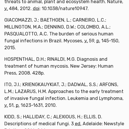
threats to animal, plant and ecosystem health. Nature,
v.
484, 2012.
doi
: 10.1038/nature10947.
GIACOMAZZI, J.; BAETHGEN, L.; CARNEIRO, L.C.;
MILLINGTON, M.A.; DENNING, D.W.; COLOMBO, A.L.;
PASQUALOTTO, A.C. The burden of serious human
fungal infections in Brazil. Mycoses,
v.
59,
p.
145-150,
2015.
HOSPENTHAL, D.H.; RINALDI, M.G. Diagnosis and
treatment of human mycosis. New Jersey: Human
Press, 2008. 428p.
ITO, J.I.; KRIENGKAUYKIAT, J.; DADWAL, S.S.; ARFONS,
L.M.; LAZARUS, H.M. Approaches to the early treatment
of invasive fungal infection. Leukemia and Lymphoma,
v.
51,
p.
1623-1631, 2010.
KIDD, S.; HALLIDAY, C.; ALEXIOUS, H.; ELLIS, D.
Descriptions of medical fungi. 3
ed.
Adelaide: Newstyle