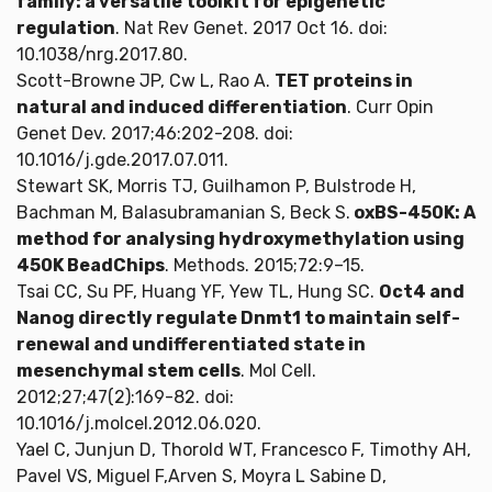
family: a versatile toolkit for epigenetic
regulation
. Nat Rev Genet. 2017 Oct 16. doi:
10.1038/nrg.2017.80.
Scott-Browne JP, Cw L, Rao A.
TET proteins in
natural and induced differentiation
. Curr Opin
Genet Dev. 2017;46:202-208. doi:
10.1016/j.gde.2017.07.011.
Stewart SK, Morris TJ, Guilhamon P, Bulstrode H,
Bachman M, Balasubramanian S, Beck S.
oxBS-450K: A
method for analysing hydroxymethylation using
450K BeadChips
. Methods. 2015;72:9–15.
Tsai CC, Su PF, Huang YF, Yew TL, Hung SC.
Oct4 and
Nanog directly regulate Dnmt1 to maintain self-
renewal and undifferentiated state in
mesenchymal stem cells
. Mol Cell.
2012;27;47(2):169-82. doi:
10.1016/j.molcel.2012.06.020.
Yael C, Junjun D, Thorold WT, Francesco F, Timothy AH,
Pavel VS, Miguel F,Arven S, Moyra L Sabine D,