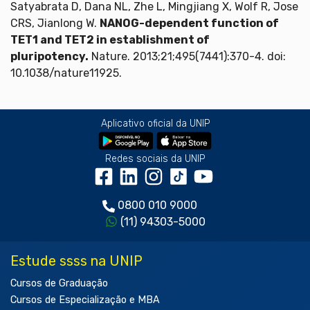
Satyabrata D, Dana NL, Zhe L, Mingjiang X, Wolf R, Jose
CRS, Jianlong W.
NANOG-dependent function of
TET1 and TET2 in establishment of
pluripotency.
Nature. 2013;21;495(7441):370-4. doi:
10.1038/nature11925.
Aplicativo oficial da UNIP
Redes sociais da UNIP
0800 010 9000
(11) 94303-5000
Estude ssss na UNIP
Cursos de Graduação
Cursos de Especialização e MBA