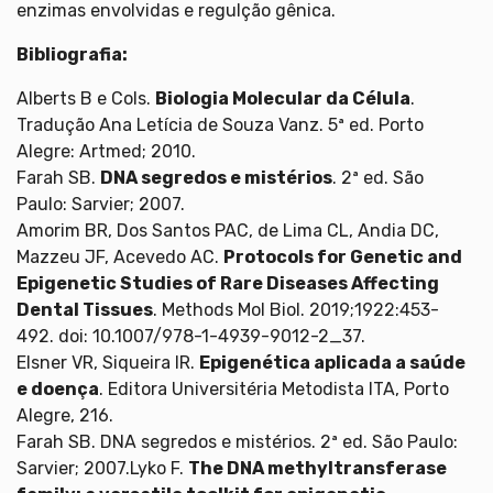
enzimas envolvidas e regulção gênica.
Bibliografia:
Alberts B e Cols.
Biologia Molecular da Célula
.
Tradução Ana Letícia de Souza Vanz. 5ª ed. Porto
Alegre: Artmed; 2010.
Farah SB.
DNA segredos e mistérios
. 2ª ed. São
Paulo: Sarvier; 2007.
Amorim BR, Dos Santos PAC, de Lima CL, Andia DC,
Mazzeu JF, Acevedo AC.
Protocols for Genetic and
Epigenetic Studies of Rare Diseases Affecting
Dental Tissues
. Methods Mol Biol. 2019;1922:453-
492. doi: 10.1007/978-1-4939-9012-2_37.
Elsner VR, Siqueira IR.
Epigenética aplicada a saúde
e doença
. Editora Universitéria Metodista ITA, Porto
Alegre, 216.
Farah SB. DNA segredos e mistérios. 2ª ed. São Paulo:
Sarvier; 2007.Lyko F.
The DNA methyltransferase