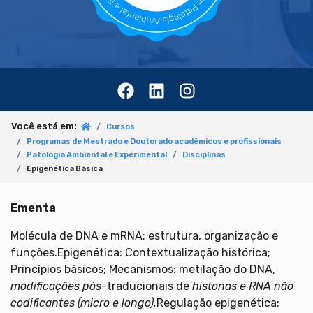
Você está em:
Cursos
Programas de Mestrado e Doutorado acadêmicos e profissionais
Patologia Ambiental e Experimental
Disciplinas
Epigenética Básica
Ementa
Molécula de DNA e mRNA: estrutura, organização e
funções.Epigenética: Contextualização histórica;
Princípios básicos; Mecanismos: metilação do DNA,
modificações pós
-traducionais de
histonas e RNA não
codificantes (micro e longo).
Regulação epigenética: