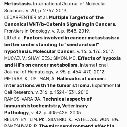
Metastasis.
International Journal of Molecular
Sciences, v. 20, p. 2767, 2019.
LECARPENTIER et al.
Multiple Targets of the
Canonical WNT/b-Catenin Signaling in Cancers
,
Frontiers in Oncology, v. 9, p. 1548, 2019.
LIU et al.
Factors involved in cancer metastasis: a
better understanding to “seed and soil”
hypothesis. Molecular Cancer.
v. 16, p. 176, 2017.
MUCAJ, V.; SHAY, JES.; SIMON, MC.
Effects of hypoxia
and HIFs on cancer metabolism.
International
Journal of Hematology, v. 95, p. 464-470, 2012.
PIETRAS, K.; OSTMAN, A.
Hallmarks of cancer:
interactions with the tumor stroma.
Experimental
Cell Research, v. 316, p. 1324-1331, 2010.
RAMOS-VARA JA.
Technical aspects of
immunohistochemistry, Veterinary
Pathology
, v. 42, p. 405-426, 2005.
REDDY, BY.; LIM, PK.; SILVERIO, K.; PATEL, AS.; WON, BW.;
RAMESHWAR, P.
The microenvironment effect in