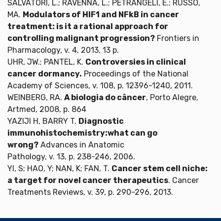
SALVATORI, L.; RAVENNA, L.; PETRANGELI, E.; RUSSO,
MA.
Modulators of HIF1 and NFkB in cancer
treatment: is it a rational approach for
controlling malignant progression?
Frontiers in
Pharmacology, v. 4, 2013, 13 p.
UHR, JW.; PANTEL, K.
Controversies in clinical
cancer dormancy.
Proceedings of the National
Academy of Sciences, v. 108, p. 12396-1240, 2011.
WEINBERG, RA.
A biologia do câncer
, Porto Alegre,
Artmed, 2008, p. 864
YAZIJI H, BARRY T.
Diagnostic
immunohistochemistry:what can go
wrong?
Advances in Anatomic
Pathology, v. 13, p. 238-246, 2006.
YI, S; HAO, Y; NAN, K; FAN, T.
Cancer stem cell niche:
a target for novel cancer therapeutics
. Cancer
Treatments Reviews, v. 39, p. 290-296, 2013.