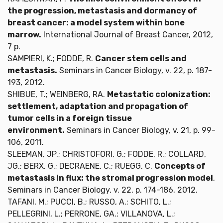
the progression, metastasis and dormancy of
breast cancer: a model system within bone
marrow.
International Journal of Breast Cancer, 2012,
7 p.
SAMPIERI, K.; FODDE, R.
Cancer stem cells and
metastasis.
Seminars in Cancer Biology, v. 22, p. 187-
193, 2012.
SHIBUE, T.; WEINBERG, RA.
Metastatic colonization:
settlement, adaptation and propagation of
tumor cells in a foreign tissue
environment.
Seminars in Cancer Biology, v. 21, p. 99-
106, 2011.
SLEEMAN, JP.; CHRISTOFORI, G.; FODDE, R.; COLLARD,
JG.; BERX, G.; DECRAENE, C.; RUEGG, C.
Concepts of
metastasis in flux: the stromal progression model
,
Seminars in Cancer Biology, v. 22, p. 174-186, 2012.
TAFANI, M.; PUCCI, B.; RUSSO, A.; SCHITO, L.;
PELLEGRINI, L.; PERRONE, GA.; VILLANOVA, L.;