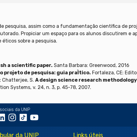
 de pesquisa, assim como a fundamentação científica de pro
torado. Propiciar um espaço para os alunos discutirem e ap
éticos sobre a pesquisa.
sh a scientific paper.
Santa Barbara: Greenwood, 2016
 projeto de pesquisa: guia praÌtico.
Fortaleza, CE: Edit
; Chatterjee, S.
A design science research methodology
n Systems, v. 24, n. 3, p. 45-78, 2007.
sociais da UNIP
ibular da UNIP
Links úteis