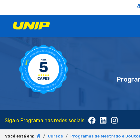
Progra
Siga o Programa nas redes sociais:
Você está em:
Cursos
Programas de Mestrado e Doutor