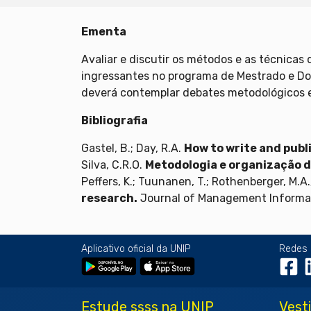
Ementa
Avaliar e discutir os métodos e as técnicas
ingressantes no programa de Mestrado e Dou
deverá contemplar debates metodológicos e 
Bibliografia
Gastel, B.; Day, R.A.
How to write and publi
Silva, C.R.O.
Metodologia e organização do
Peffers, K.; Tuunanen, T.; Rothenberger, M.A.
research.
Journal of Management Informatio
Aplicativo oficial da UNIP
Redes 
Estude ssss na UNIP
Vest