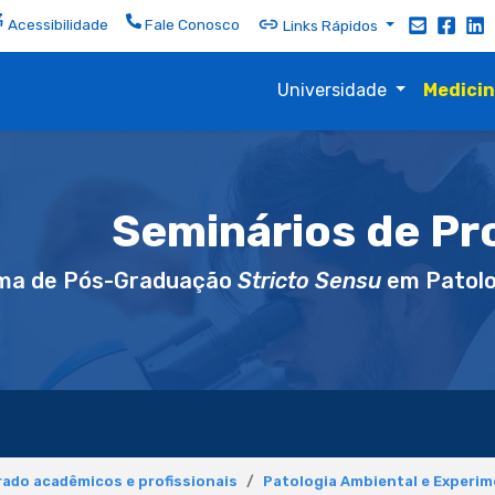
Acessibilidade
Fale Conosco
Links Rápidos
Universidade
Medici
Seminários de Pr
ma de Pós-Graduação
Stricto Sensu
em Patolo
ado acadêmicos e profissionais
Patologia Ambiental e Experim