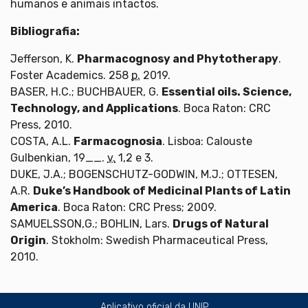
humanos e animais intactos.
Bibliografia:
Jefferson, K.
Pharmacognosy and Phytotherapy
.
Foster Academics. 258
p.
2019.
BASER, H.C.; BUCHBAUER, G.
Essential oils. Science,
Technology, and Applications
. Boca Raton: CRC
Press, 2010.
COSTA, A.L.
Farmacognosia
. Lisboa: Calouste
Gulbenkian, 19__.
v.
1,2 e 3.
DUKE, J.A.; BOGENSCHUTZ-GODWIN, M.J.; OTTESEN,
A.R.
Duke’s Handbook of Medicinal Plants of Latin
America
. Boca Raton: CRC Press; 2009.
SAMUELSSON,G.; BOHLIN, Lars.
Drugs of Natural
Origin
. Stokholm: Swedish Pharmaceutical Press,
2010.
Aplicativo oficial da UNIP