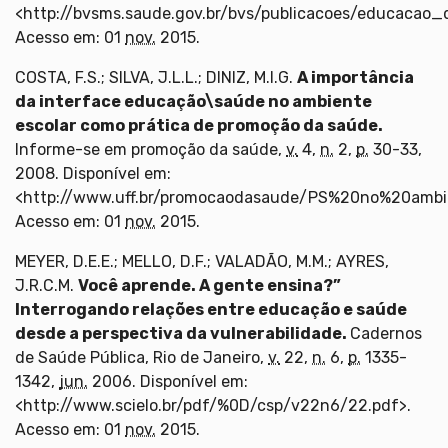
<http://bvsms.saude.gov.br/bvs/publicacoes/educacao
Acesso em: 01
nov.
2015.
COSTA, F.S.; SILVA, J.L.L.; DINIZ, M.I.G.
A importância
da interface educação\saúde no ambiente
escolar como prática de promoção da saúde.
Informe-se em promoção da saúde,
v.
4,
n.
2,
p.
30-33,
2008. Disponível em:
<http://www.uff.br/promocaodasaude/PS%20no%20ambie
Acesso em: 01
nov.
2015.
MEYER, D.E.E.; MELLO, D.F.; VALADÃO, M.M.; AYRES,
J.R.C.M.
Você aprende. A gente ensina?”
Interrogando relações entre educação e saúde
desde a perspectiva da vulnerabilidade.
Cadernos
de Saúde Pública, Rio de Janeiro,
v.
22,
n.
6,
p.
1335-
1342,
jun.
2006. Disponível em:
<http://www.scielo.br/pdf/%0D/csp/v22n6/22.pdf>.
Acesso em: 01
nov.
2015.