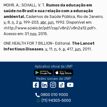
MOHR, A.; SCHALL, V. T.
Rumos da educação em
saúde no Brasil e sua relação com a educação
ambiental.
Cadernos de Saúde Pública, Rio de Janeiro,
v.
8,
n.
2
p.
199-203,
abr.
jun.
1992. Disponível em:
<http://www.scielo.br/pdf/csp/v8n2/v8n2a12.pdf>.
Acesso em: 01
nov.
2015.
ONE HEALTH FOR 7 BILLION- Editorial.
The Lancet
Infectious Diseases
,
v.
11,
n.
6,
p.
417,
jun.
2011.
Aplicativo oficial da UNIP
Redes sociais da UNIP
0800 010 9000
(11) 94303-5000