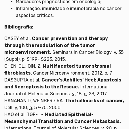
Marcadores prognósticos em oncologia;
Inflamação, imunidade e imunoterapia no câncer:
aspectos críticos.
Bibliografia:
CASEY et al.
Cancer prevention and therapy
through the modulation of the tumor
microenvironment.
Seminars in Cancer Biology,
v.
35
(Suppl),
p.
S199- S223, 2015.
CHEN, JL.; QIN, Z.
Multifaceted tumor stromal
fibroblasts.
Cancer Microenvironment, 2012,
p.
7
DASGUPTA et al.
Cancer’s Achilles’ Heel: Apoptosis
and Necroptosis to the Rescue.
International
Journal of Molecular Sciences.
v.
18:
p.
23, 2017.
HANAHAN D, WEINBERG RA.
The hallmarks of cancer,
Cell,
v.
100,
p.
57-70, 2000.
HAO et al. TGF-_-
Mediated Epithelial-
Mesenchymal Transition and Cancer Metastasis.
International Journal of Molecular Sciences,
v.
20,
p.