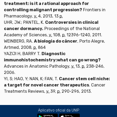
treatment: is it a rational approach for
controlling malignant progression?
Frontiers in
Pharmacology,
v.
4, 2013, 13
p.
UHR, JW.; PANTEL, K.
Controversies in clinical
cancer dormancy.
Proceedings of the National
Academy of Sciences,
v.
108,
p.
12396-1240, 2011.
WEINBERG, RA.
A biologia do câncer
, Porto Alegre,
Artmed, 2008,
p.
864
YAZIJI H, BARRY T.
Diagnostic
immunohistochemistry:what can go wrong?
Advances in Anatomic Pathology,
v.
13,
p.
238-246,
2006.
YI, S; HAO, Y; NAN, K; FAN, T.
Cancer stem cell niche:
a target for novel cancer therapeutics
. Cancer
Treatments Reviews,
v.
39,
p.
290-296, 2013.
Aplicativo oficial da UNIP