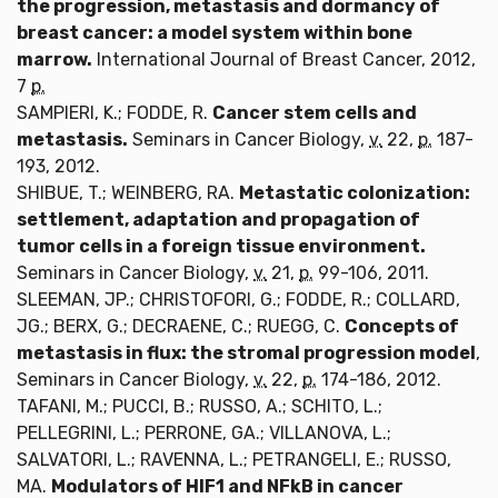
the progression, metastasis and dormancy of
breast cancer: a model system within bone
marrow.
International Journal of Breast Cancer, 2012,
7
p.
SAMPIERI, K.; FODDE, R.
Cancer stem cells and
metastasis.
Seminars in Cancer Biology,
v.
22,
p.
187-
193, 2012.
SHIBUE, T.; WEINBERG, RA.
Metastatic colonization:
settlement, adaptation and propagation of
tumor cells in a foreign tissue environment.
Seminars in Cancer Biology,
v.
21,
p.
99-106, 2011.
SLEEMAN, JP.; CHRISTOFORI, G.; FODDE, R.; COLLARD,
JG.; BERX, G.; DECRAENE, C.; RUEGG, C.
Concepts of
metastasis in flux: the stromal progression model
,
Seminars in Cancer Biology,
v.
22,
p.
174-186, 2012.
TAFANI, M.; PUCCI, B.; RUSSO, A.; SCHITO, L.;
PELLEGRINI, L.; PERRONE, GA.; VILLANOVA, L.;
SALVATORI, L.; RAVENNA, L.; PETRANGELI, E.; RUSSO,
MA.
Modulators of HIF1 and NFkB in cancer