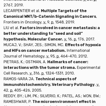
2767, 2019.
LECARPENTIER et al.
Multiple Targets of the
Canonical WNT/b-Catenin Signaling in Cancers
,
Frontiers in Oncology,
v.
9,
p.
1548, 2019.
LIU et al.
Factors involved in cancer metastasis: a
better understanding to “seed and soil”
hypothesis. Molecular Cancer.
v.
16,
p.
176, 2017.
MUCAJ, V.; SHAY, JES.; SIMON, MC.
Effects of hypoxia
and HIFs on cancer metabolism.
International
Journal of Hematology,
v.
95,
p.
464-470, 2012.
PIETRAS, K.; OSTMAN, A.
Hallmarks of cancer:
interactions with the tumor stroma.
Experimental
Cell Research,
v.
316,
p.
1324-1331, 2010.
RAMOS-VARA JA.
Technical aspects of
immunohistochemistry, Veterinary Pathology
,
v.
42,
p.
405-426, 2005.
REDDY, BY.; LIM, PK.; SILVERIO, K.; PATEL, AS.; WON, BW.;
RAMESHWAR, P.
The microenvironment effect in