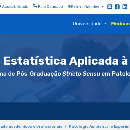
Acessibilidade
Fale Conosco
Links Rápidos
Universidade
Medici
Estatística Aplicada à
ma de Pós-Graduação
Stricto Sensu
em Patolo
ado acadêmicos e profissionais
Patologia Ambiental e Experim