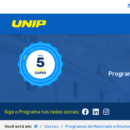
Progra
Siga o Programa nas redes sociais:
Você está em:
Cursos
Programas de Mestrado e Doutor