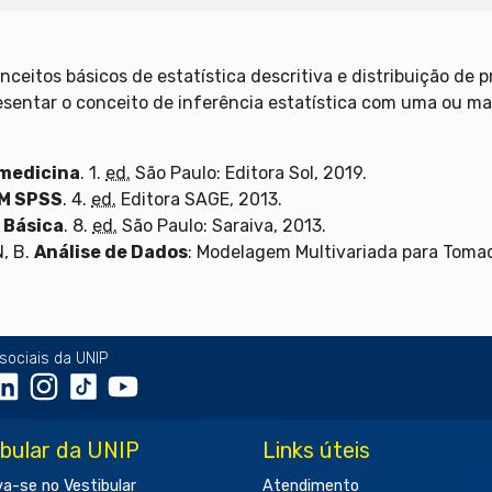
conceitos básicos de estatística descritiva e distribuição de
sentar o conceito de inferência estatística com uma ou mai
omedicina
. 1.
ed.
São Paulo: Editora Sol, 2019.
BM SPSS
. 4.
ed.
Editora SAGE, 2013.
 Básica
. 8.
ed.
São Paulo: Saraiva, 2013.
N, B.
Análise de Dados
: Modelagem Multivariada para Tomad
sociais da UNIP
ibular da UNIP
Links úteis
va-se no Vestibular
Atendimento