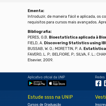
Ementa:
Introduzir, de maneira fácil e aplicada, os 
requisitos para cursos mais avançados. Apre
Bibliografia:
PERES, G.B.
Bioestatística aplicada à Bi
FIELD, A.
Discovering Statistics using I
BUSSAB, W. O.; MORETTIN, P. A.
Estatística
FAVERO, L. P.; BELFIORE, P.; SILVA, F. L.; CHA
Elsevier, 2009.
Aplicativo oficial da UNIP
Redes 
Estude ssss na UNIP
Vest
Cursos de Graduação
Inscre