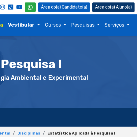
Candidato(a)
Aluno(a)
na
Vestibular
Cursos
Pesquisas
Serviços
 Pesquisa I
gia Ambiental e Experimental
ental
Disciplinas
Estatística Aplicada à Pesquisa I