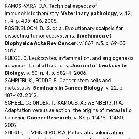
RAMOS-VARA, J.A. Technical aspects of
immunohistochemistry.
Veterinary pathology
, v. 42,
n. 4, p. 405-426, 2005.
ROSENBLOOM, D.I.S. et al. Evolutionary scalpels for
dissecting tumor ecosystems.
Biochimica et
Biophysica Acta Rev Cancer
, v.1867, n.3, p. 69-83,
2017.
RUEGG, C. Leukocytes, inflammation, and angiogenesis
in cancer: fatal attractions.
Journal of Leukocyte
Biology
, v. 80, n. 4, p. 682-4, 2006.
SAMPIERI, K.; FODDE, R. Cancer stem cells and
metastasis.
Seminars in Cancer Biology
, v. 22, p.
187-193, 2012.
SCHEEL, C.; ONDER, T.; KAMOUB, A.; WEINBERG, R.A.
Adaptation versus selection: the origins of metastatic
behavior.
Cancer Research
, v. 87, p. 11476- 11480,
2007.
SHIBUE, T.; WEINBERG, R.A. Metastatic colonization: