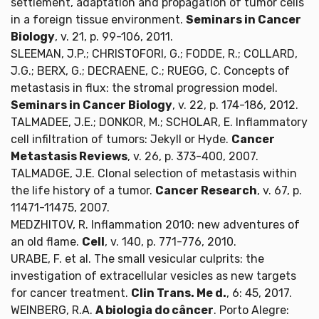
settlement, adaptation and propagation of tumor cells
in a foreign tissue environment.
Seminars in Cancer
Biology
, v. 21, p. 99-106, 2011.
SLEEMAN, J.P.; CHRISTOFORI, G.; FODDE, R.; COLLARD,
J.G.; BERX, G.; DECRAENE, C.; RUEGG, C. Concepts of
metastasis in flux: the stromal progression model.
Seminars in Cancer Biology
, v. 22, p. 174-186, 2012.
TALMADEE, J.E.; DONKOR, M.; SCHOLAR, E. Inflammatory
cell infiltration of tumors: Jekyll or Hyde.
Cancer
Metastasis Reviews
, v. 26, p. 373-400, 2007.
TALMADGE, J.E. Clonal selection of metastasis within
the life history of a tumor.
Cancer Research
, v. 67, p.
11471-11475, 2007.
MEDZHITOV, R. Inflammation 2010: new adventures of
an old flame.
Cell
, v. 140, p. 771-776, 2010.
URABE, F. et al. The small vesicular culprits: the
investigation of extracellular vesicles as new targets
for cancer treatment.
Clin Trans. Me d.
, 6: 45, 2017.
WEINBERG, R.A.
A biologia do câncer
. Porto Alegre: