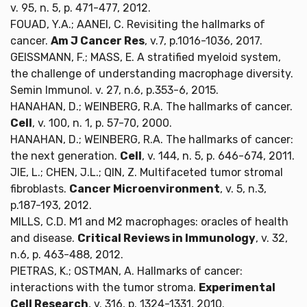
v. 95, n. 5, p. 471-477, 2012.
FOUAD, Y.A.; AANEI, C. Revisiting the hallmarks of
cancer.
Am J Cancer Res
, v.7, p.1016-1036, 2017.
GEISSMANN, F.; MASS, E. A stratified myeloid system,
the challenge of understanding macrophage diversity.
Semin Immunol. v. 27, n.6, p.353-6, 2015.
HANAHAN, D.; WEINBERG, R.A. The hallmarks of cancer.
Cell
, v. 100, n. 1, p. 57-70, 2000.
HANAHAN, D.; WEINBERG, R.A. The hallmarks of cancer:
the next generation.
Cell
, v. 144, n. 5, p. 646-674, 2011.
JIE, L.; CHEN, J.L.; QIN, Z. Multifaceted tumor stromal
fibroblasts.
Cancer Microenvironment
, v. 5, n.3,
p.187-193, 2012.
MILLS, C.D. M1 and M2 macrophages: oracles of health
and disease.
Critical Reviews in Immunology
, v. 32,
n.6, p. 463-488, 2012.
PIETRAS, K.; OSTMAN, A. Hallmarks of cancer:
interactions with the tumor stroma.
Experimental
Cell Research
, v. 316, p. 1324-1331, 2010.