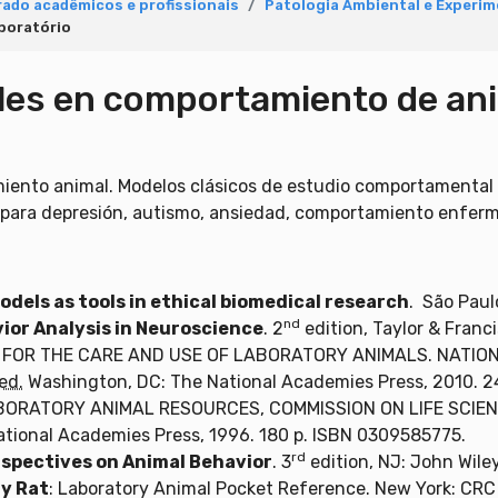
ado acadêmicos e profissionais
Patologia Ambiental e Experim
boratório
es en comportamiento de ani
iento animal. Modelos clásicos de estudio comportamental e
para depresión, autismo, ansiedad, comportamiento enfermi
odels as tools in ethical biomedical research
. São Paul
nd
ior Analysis in Neuroscience
. 2
edition, Taylor & Franci
 FOR THE CARE AND USE OF LABORATORY ANIMALS. NATIO
ed.
Washington, DC: The National Academies Press, 2010. 
BORATORY ANIMAL RESOURCES, COMMISSION ON LIFE SCIE
tional Academies Press, 1996. 180 p. ISBN 0309585775.
rd
spectives on Animal Behavior
. 3
edition, NJ: John Wile
y Rat
: Laboratory Animal Pocket Reference. New York: CRC 