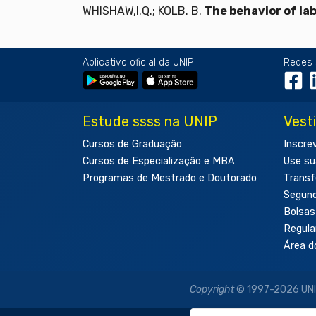
WHISHAW,I.Q.; KOLB. B.
The behavior of la
Aplicativo oficial da UNIP
Redes 
Estude ssss na UNIP
Vest
Cursos de Graduação
Inscre
Cursos de Especialização e MBA
Use su
Programas de Mestrado e Doutorado
Transf
Segun
Bolsas
Regul
Área d
Copyright
© 1997-2026 UNIP 