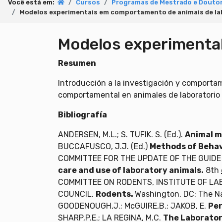
Você está em:
Cursos
Programas de Mestrado e Doutor
Modelos experimentais em comportamento de animais de la
Modelos experimental
Resumen
Introducción a la investigación y comportam
comportamental en animales de laboratorio 
Bibliografía
ANDERSEN, M.L.; S. TUFIK. S. (Ed.).
Animal m
BUCCAFUSCO, J.J. (Ed.)
Methods of Behav
COMMITTEE FOR THE UPDATE OF THE GUIDE
care and use of laboratory animals.
8th
COMMITTEE ON RODENTS, INSTITUTE OF LA
COUNCIL.
Rodents.
Washington, DC: The Na
GOODENOUGH,J.; McGUIRE,B.; JAKOB, E.
Per
SHARP,P.E.; LA REGINA, M.C.
The Laborator