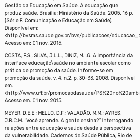
Gestão da Educação em Saúde. A educação que
produz saúde. Brasília: Ministério da Saúde, 2005. 16 p.
(Série F. Comunicação e Educação em Saúde).
Disponível em:
<http://bvsms.saude.gov.br/bvs/publicacoes/educacao
Acesso em: 01 nov. 2015.
COSTA, F.S.; SILVA, J.L.L.; DINIZ, M.I.G. A importância da
interface educação\saúde no ambiente escolar como
prática de promoção da saúde. Informe-se em
promoção da saúde, v. 4, n.2, p. 30-33, 2008. Disponível
em:
<http://www.uff.br/promocaodasaude/PS%20no%20ambie
Acesso em: 01 nov. 2015.
MEYER, D.E.E.; MELLO, D.F.; VALADÃO, M.M.; AYRES,
J.R.C.M. “Você aprende. A gente ensina?” Interrogando
relações entre educação e saúde desde a perspectiva
da vulnerabilidade. Cadernos de Saúde Pública, Rio de