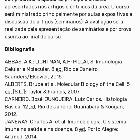
apresentados nos artigos científicos da área. O curso
será ministrado principalmente por aulas expositivas e
discussão de artigos (seminários). A avaliação será
realizada pela apresentação de seminários e por prova
escrita ao final do curso.
Bibliografia
ABBAS, A.K.; LICHTMAN, A.H; PILLAI, S. Imunologia
Celular e Molecular. 8
ed.
Rio de Janeiro:
Saunders/Elsevier, 2015.
ALBERTS, Bruce et al. Molecular Biology of the Cell. 5
ed.
[S.L.]: Taylor & Francis, 2007.
CARNEIRO, José; JUNQUEIRA, Luiz Carlos. Histologia
Básica. 12
ed.
Rio de Janeiro: Guanabara & Koogan,
2012.
JANEWAY, Charles A. et al. Imunobiologia. O sistema
imune na saúde e na doença. 8
ed.
Porto Alegre:
Artmed, 2014.