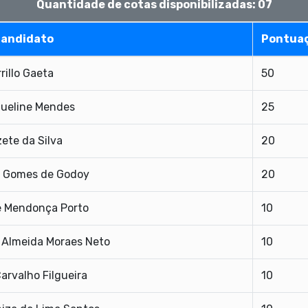
Quantidade de cotas disponibilizadas: 07
Candidato
Pontua
rrillo Gaeta
50
ueline Mendes
25
zete da Silva
20
r Gomes de Godoy
20
 Mendonça Porto
10
 Almeida Moraes Neto
10
arvalho Filgueira
10