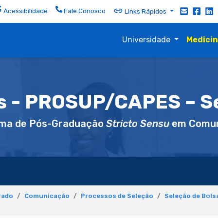
Acessibilidade
Fale Conosco
Links Rápidos
Universidade
Medici
s - PROSUP/CAPES – S
ma de Pós-Graduação
Stricto Sensu
em Comun
rado
Comunicação
Processos de Seleção
Seleção de Bol