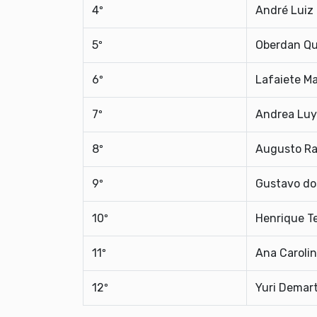
4º
André Luiz 
5º
Oberdan Qu
6º
Lafaiete Ma
7º
Andrea Lu
8º
Augusto Ra
9º
Gustavo do
10º
Henrique Te
11º
Ana Carolin
12º
Yuri Demart