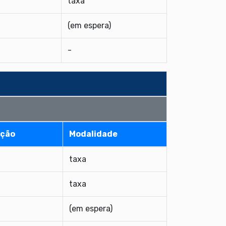
taxa
(em espera)
-
ção
Modalidade
taxa
taxa
(em espera)