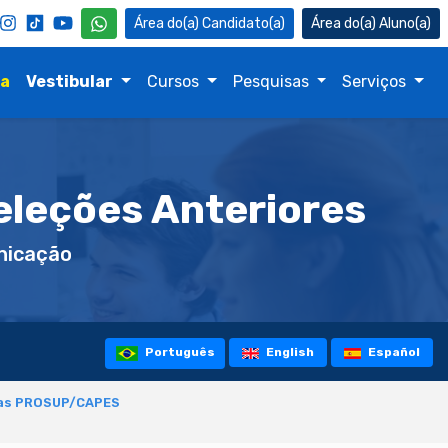
Candidato(a)
Aluno(a)
na
Vestibular
Cursos
Pesquisas
Serviços
eleções Anteriores
icação
Português
English
Español
sas PROSUP/CAPES