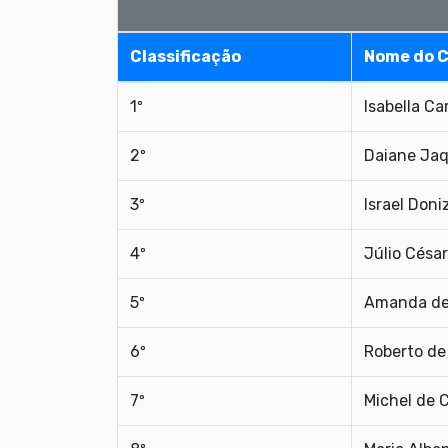
Classificação
Nome do 
1º
Isabella Ca
2º
Daiane Jaq
3º
Israel Doni
4º
Júlio Césa
5º
Amanda de
6º
Roberto de
7º
Michel de C