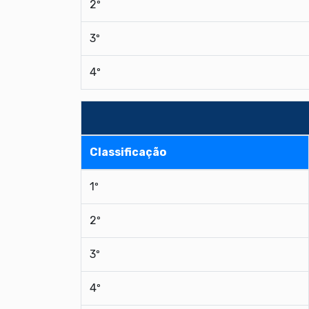
2º
3º
4º
Classificação
1º
2º
3º
4º