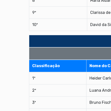
8º
Maria Alba
9º
Clarissa d
10º
David da Si
Classificação
Nome do C
1º
Heider Carl
2º
Luana Andr
3º
Bruno Fisc