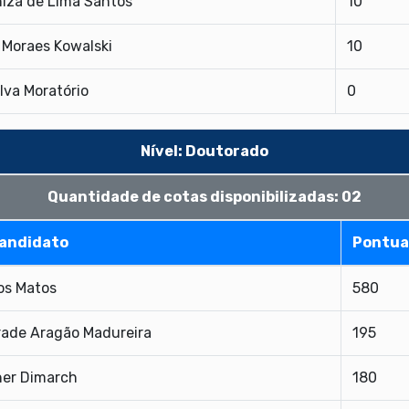
niza de Lima Santos
10
e Moraes Kowalski
10
lva Moratório
0
Nível: Doutorado
Quantidade de cotas disponibilizadas: 02
andidato
Pontua
os Matos
580
ade Aragão Madureira
195
her Dimarch
180