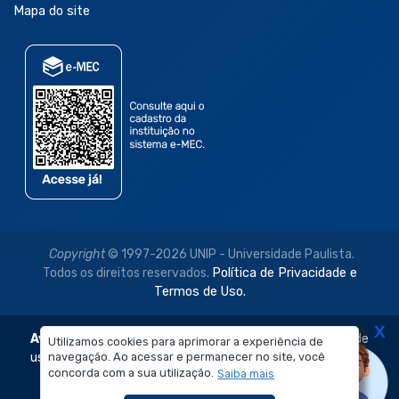
Mapa do site
Copyright
© 1997-2026 UNIP - Universidade Paulista.
Todos os direitos reservados.
Política de Privacidade e
Termos de Uso.
X
Aviso Legal:
As imagens disponibilizadas neste site são de
Utilizamos cookies para aprimorar a experiência de
uso exclusivo institucional do Sistema de Ensino Objetivo e
navegação. Ao acessar e permanecer no site, você
concorda com a sua utilização.
Saiba mais
da Universidade Paulista – UNIP.
É proibida a reprodução, utilização, edição ou