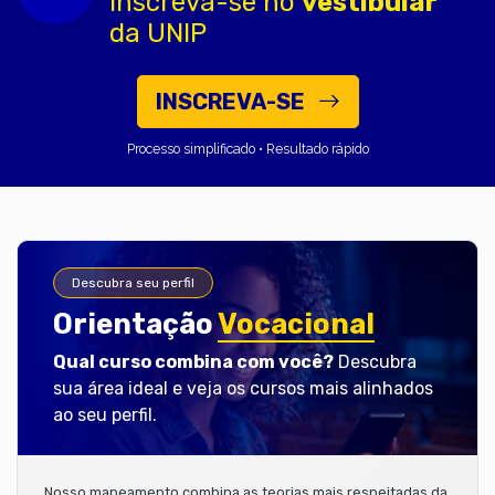
Inscreva-se no
vestibular
da UNIP
INSCREVA-SE
Processo simplificado • Resultado rápido
Descubra seu perfil
Orientação
Vocacional
Qual curso combina com você?
Descubra
sua área ideal e veja os cursos mais alinhados
ao seu perfil.
Nosso mapeamento combina as teorias mais respeitadas da