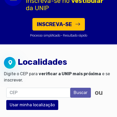
Inscreva-se no
vestibular
da UNIP
INSCREVA-SE
Processo simplificado • Resultado rápido
Localidades
Digite o CEP para
verificar a UNIP mais próxima
e se
inscrever.
CEP
ou
Buscar
Usar minha localização