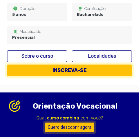
Duração
Certificação
5 anos
Bacharelado
Modalidade
Presencial
Sobre o curso
Localidades
INSCREVA-SE
Orientação Vocacional
Qual
curso combina
com você?
Quero descobrir agora