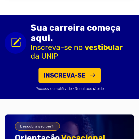
Sua carreira começa
aqui.
Inscreva-se no
vestibular
da UNIP
INSCREVA-SE
Processo simplificado • Resultado rápido
Descubra seu perfil
Orientação
Vocacional