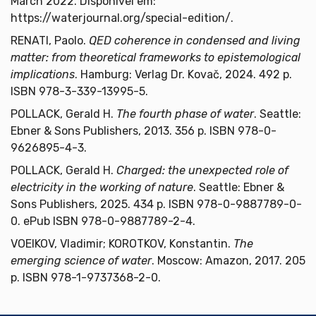
March 2022. Disponível em:
https://waterjournal.org/special-edition/.
RENATI, Paolo.
QED coherence in condensed and living
matter: from theoretical frameworks to epistemological
implications
. Hamburg: Verlag Dr. Kovač, 2024. 492 p.
ISBN 978-3-339-13995-5.
POLLACK, Gerald H.
The fourth phase of water
. Seattle:
Ebner & Sons Publishers, 2013. 356 p. ISBN 978-0-
9626895-4-3.
POLLACK, Gerald H.
Charged: the unexpected role of
electricity in the working of nature
. Seattle: Ebner &
Sons Publishers, 2025. 434 p. ISBN 978-0-9887789-0-
0. ePub ISBN 978-0-9887789-2-4.
VOEIKOV, Vladimir; KOROTKOV, Konstantin.
The
emerging science of water
. Moscow: Amazon, 2017. 205
p. ISBN 978-1-9737368-2-0.